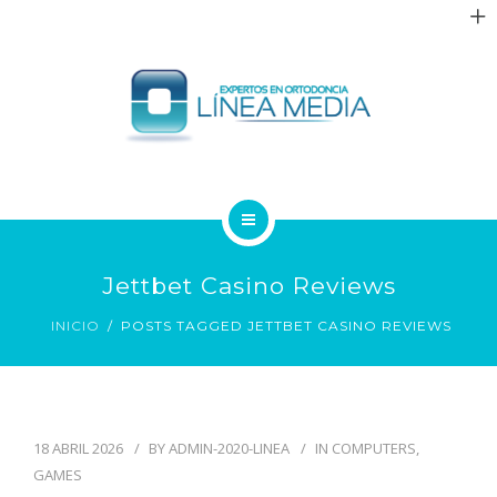
QUIÉNES SOMOS
Jettbet Casino Reviews
TRATAMIENTOS
INICIO
POSTS TAGGED JETTBET CASINO REVIEWS
PACIENTES
BLOG
18 ABRIL 2026
BY
ADMIN-2020-LINEA
IN
COMPUTERS,
CONTACTO
GAMES