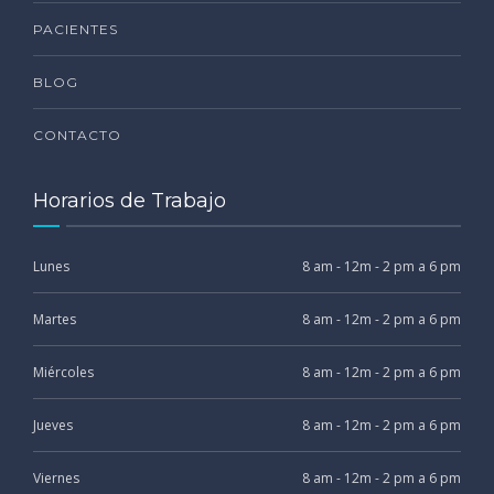
PACIENTES
BLOG
CONTACTO
Horarios de Trabajo
Lunes
8 am - 12m - 2 pm a 6 pm
Martes
8 am - 12m - 2 pm a 6 pm
Miércoles
8 am - 12m - 2 pm a 6 pm
Jueves
8 am - 12m - 2 pm a 6 pm
Viernes
8 am - 12m - 2 pm a 6 pm