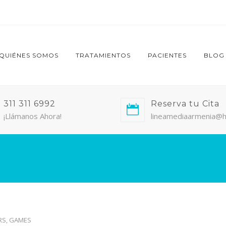
QUIÉNES SOMOS
TRATAMIENTOS
PACIENTES
BLOG
311 311 6992
Reserva tu Cita
¡Llámanos Ahora!
lineamediaarmenia@h
S, GAMES