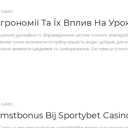
 GAMES
Агрономії Та Їх Вплив На Ур
ищення урожайності. Впровадження систем точного землеробс
зволяє точно визначити потрібну кількість води і добрив для 
часно виявляти шкідників та захворювання. Системи штучног
 GAMES
mstbonus Bij Sportybet Casin
Casino is een eenvoudige en aantrekkelijke manier voor nieuwe s