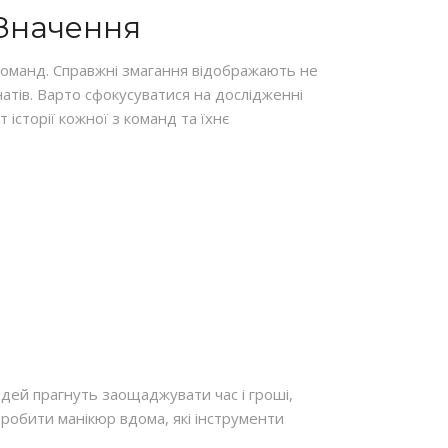
 Значення
 команд. Справжні змагання відображають не
анатів. Варто сфокусуватися на дослідженні
історії кожної з команд та їхнє
юдей прагнуть заощаджувати час і гроші,
зробити манікюр вдома, які інструменти