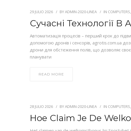
29 JULIO 2026
BY
ADMIN-2020-LINEA
IN
COMPUTERS,
Сучасні Технології В 
Автоматизація процесів – перший крок до підв
допомогою дронів і сенсорів, agrotis.com.ua до
дрони для обстеження полів, що дозволяє своє
планувати
READ MORE
28 JULIO 2026
BY
ADMIN-2020-LINEA
IN
COMPUTERS,
Hoe Claim Je De Welko
Het claimen van de welkomstbonus bij Sportybet 