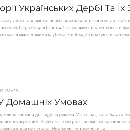
орії Українських Дербі Та Їх
ському спорті допоможе аналіз прихильності фанатів до своїх
і аспекти, https://asport.com.ua/ які формують ідентичність ф
ють матчі між відомими клубами. Необхідно врахувати контекст 
S, GAMES
У Домашніх Умовах
ажлива частина догляду за руками. У наш час, коли багато л
алі популярнішим. У цій статті ми розглянемо, як правильно 
ож кілька корисних порад. Необхідні інструменти та