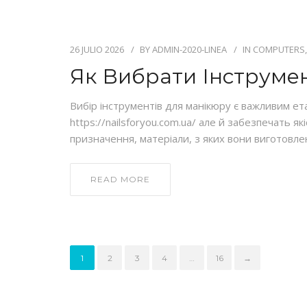
26 JULIO 2026
BY
ADMIN-2020-LINEA
IN
COMPUTERS,
Як Вибрати Інструме
Вибір інструментів для манікюру є важливим ет
https://nailsforyou.com.ua/ але й забезпечать я
призначення, матеріали, з яких вони виготовле
READ MORE
1
2
3
4
…
16
→