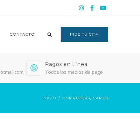
CONTACTO
PIDE TU CITA
Pagos en Línea
otmail.com
Todos los medios de pago
INICIO
COMPUTERS, GAMES