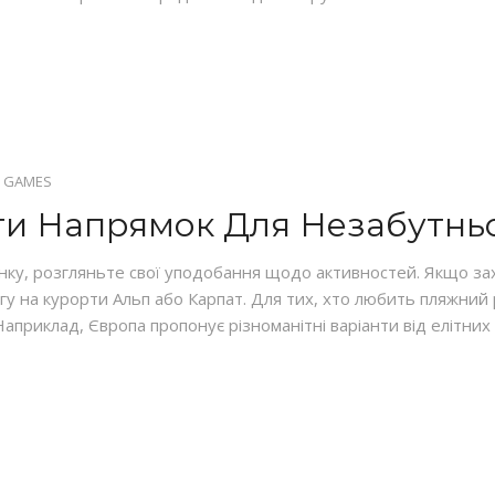
 GAMES
и Напрямок Для Незабутньо
нку, розгляньте свої уподобання щодо активностей. Якщо за
увагу на курорти Альп або Карпат. Для тих, хто любить пляжн
априклад, Європа пропонує різноманітні варіанти від елітних 