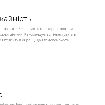
ожайність
тва, які забезпечують моніторинг полів за
кожної ділянки. Рекомендується інвестувати в
о інтелекту в обробці даних допоможуть
o
pelers om hun speelervaring te verbeteren. Deze