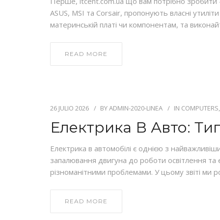
Перше, itcent.com.ua що вам потрібно зробити
ASUS, MSI та Corsair, пропонують власні утилі
материнській платі чи компонентам, та виконайт
READ MORE
26 JULIO 2026
BY
ADMIN-2020-LINEA
IN
COMPUTERS,
Електрика В Авто: Ти
Електрика в автомобілі є однією з найважливіши
запалювання двигуна до роботи освітлення та е
різноманітними проблемами. У цьому звіті ми 
READ MORE