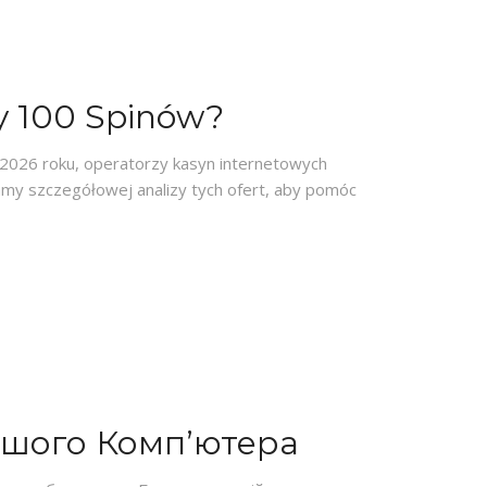
y 100 Spinów?
 2026 roku, operatorzy kasyn internetowych
amy szczegółowej analizy tych ofert, aby pomóc
ашого Комп’ютера