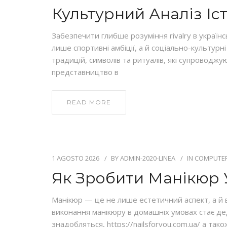
Культурний Аналіз Іст
Забезпечити глибше розуміння rivalry в україн
лише спортивні амбіції, а й соціально-культурн
традицій, символів та ритуалів, які супроводжу
представництво в
READ MORE
1 AGOSTO 2026
BY
ADMIN-2020-LINEA
IN
COMPUTER
Як Зробити Манікюр 
Манікюр — це не лише естетичний аспект, а й в
виконання манікюру в домашніх умовах стає дед
знадобляться, https://nailsforyou.com.ua/ а так