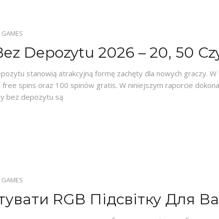
 GAMES
z Depozytu 2026 – 20, 50 Cz
epozytu stanowią atrakcyjną formę zachęty dla nowych graczy. W
 free spins oraz 100 spinów gratis. W niniejszym raporcie dokon
y bez depozytu są
 GAMES
увати RGB Підсвітку Для В