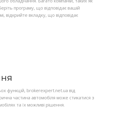
ого обладнання. Багато компаній, таких як
беріть програму, що відповідає вашій
мі, відкрийте вкладку, що відповідає
ння
х функцій, brokerexpert.net.ua від
трична частина автомобіля може стикатися з
обілях та їх можливі рішення.