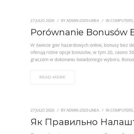
27 JULIO 2026
BY
ADMIN-2020-LINEA
IN
COMPUTERS,
Porównanie Bonusów Be
W świecie gier hazardowych online, bonusy bez d
oferują różne opcje bonusów, w tym 20, casino 50
graczom w dokonaniu świadomego wyboru. Bonus
READ MORE
27 JULIO 2026
BY
ADMIN-2020-LINEA
IN
COMPUTERS,
Як Правильно Налашт