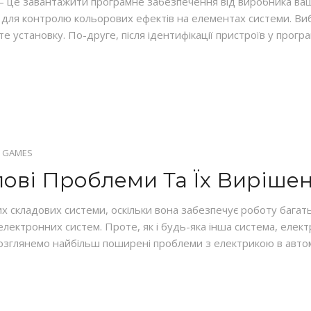
 – це завантажити програмне забезпечення від виробника ваш
ти для контролю кольорових ефектів на елементах системи. Ви
е установку. По-друге, після ідентифікації пристроїв у програ
 GAMES
пові Проблеми Та Їх Виріше
х складових системи, оскільки вона забезпечує роботу багатьо
лектронних систем. Проте, як і будь-яка інша система, елек
розглянемо найбільш поширені проблеми з електрикою в автом