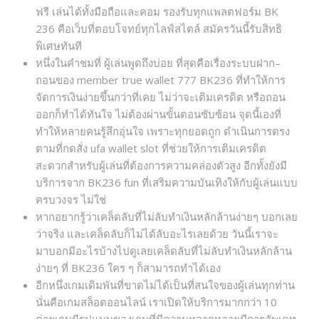
ฟรี เล่นได้ทั้งมือถือและคอม รองรับทุกแพลตฟอร์ม BK
236 คือเว็บที่ตอบโจทย์ทุกไลฟ์สไตล์ สมัครวันนี้รับสิทธิ
พิเศษทันที
หนึ่งในคำชมที่ ผู้เล่นพูดถึงบ่อย ที่สุดคือเรื่องระบบฝาก–
ถอนของ member true wallet 777 BK236 ที่ทำให้การ
จัดการเงินง่ายขึ้นกว่าที่เคย ไม่ว่าจะเติมเครดิต หรือถอน
ออกก็ทำได้ทันใจ ไม่ต้องผ่านขั้นตอนซับซ้อน จุดนี้เองที่
ทำให้หลายคนรู้สึกอุ่นใจ เพราะทุกยอดถูก ดำเนินการตรง
ตามที่กดสั่ง ufa wallet slot ที่ช่วยให้การเติมเครดิต
สะดวกสำหรับผู้เล่นที่ต้องการความคล่องตัวสูง อีกทั้งยังมี
บริการจาก BK236 fun ที่เสริมความบันเทิงให้กับผู้เล่นแบบ
ครบวงจร ไม่ใช่
หากอยากรู้ว่าเคล็ดลับที่ไม่ลับทำเงินหลักล้านง่ายๆ บอกเลย
ว่าจริง และเคล็ดลับก็ไม่ได้ลับอะไรเลยด้วย วันนี้เราจะ
มาบอกมีอะไรบ้างไปดูเลยเคล็ดลับที่ไม่ลับทำเงินหลักล้าน
ง่ายๆ ที่ BK236 ใคร ๆ ก็สามารถทำได้เอง
อีกหนึ่งเกมเดิมพันที่ขาดไม่ได้เป็นที่สนใจของผู้เล่นทุกท่าน
นั่นคือเกมสล็อตออนไลน์ เราเปิดให้บริการมากกว่า 10