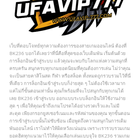
เว็บที่ตอบโจทย์ทุกความต้องการของสายเกมออนไลน์ ต้องที่
BK236 บอกได้เลยว่าที่นี่คือที่สุดของเว็บเดิมพัน เริ่มต้นด้วย
การล็อกอินเข้าสู่ระบบ แล้วคุณจะพบกับโลกแห่งความสนุกที่
ครบครัน สนุกครบทุกเกมยอดนิยมที่คุณต้องการเล่น ไม่ว่าคุณ
จะเป็นสายคาสิโนสด กีฬา หรือสล็อต ทั้งหมดถูกรวบรวมไว้ที่นี่
ที่เดียว การล็อกอินเข้าสู่ระบบก็ง่ายสุด ๆ ไม่ต้องใช้เวลามาก
แค่ไม่กี่ขั้นตอนเท่านั้น คุณก็พร้อมที่จะไปสนุกกับทุกเกมได้
เลย BK236 เข้าสู่ระบบ ออกแบบระบบล็อกอินให้ใช้งานง่าย
สุด ๆ เพื่อให้คุณเข้าถึงเกมโปรดได้อย่างรวดเร็วและไม่มี
สะดุด เพียงกรอกยูสเซอร์เนมและรหัสผ่านของคุณ ทุกขั้นตอน
การเข้าสู่ระบบนั้นไม่ซับซ้อน เมื่อพูดถึงความสนุกในการเดิม
พันออนไลน์ เราไม่ทำให้ผิดหวังแน่นอน เพราะเรารวบรวมเกม
ยอดฮิตทุกแนวมาไว้ให้คุณเลือกเล่นแบบจุใจ BK236 รวมเกม