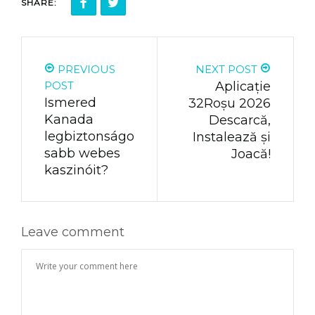
SHARE:
PREVIOUS
NEXT POST
POST
Aplicație
Ismered
32Roșu 2026
Kanada
Descarcă,
legbiztonságo
Instalează și
sabb webes
Joacă!
kaszinóit?
Leave comment