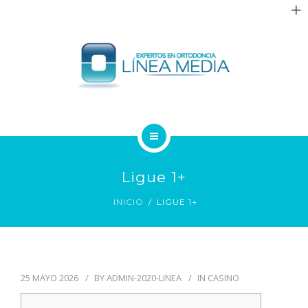
QUIÉNES SOMOS
Ligue 1+
TRATAMIENTOS
INICIO
LIGUE 1+
PACIENTES
BLOG
25 MAYO 2026
BY
ADMIN-2020-LINEA
IN
CASINO
CONTACTO