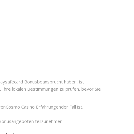
n Paysafecard Bonusbeansprucht haben, ist
, Ihre lokalen Bestimmungen zu prüfen, bevor Sie
renCosmo Casino Erfahrungender Fall ist.
n Bonusangeboten teilzunehmen.