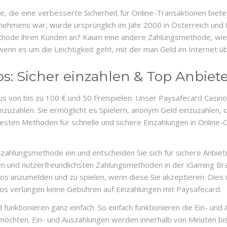
 die eine verbesserte Sicherheit für Online-Transaktionen bietet
nehmens war, wurde ursprünglich im Jahr 2000 in Österreich und
ode ihren Kunden an? Kaum eine andere Zahlungsmethode, wie si
 wenn es um die Leichtigkeit geht, mit der man Geld im Internet ü
s: Sicher einzahlen & Top Anbiete
s von bis zu 100 € und 50 Freispielen. Unser Paysafecard Casino 
nzuzahlen. Sie ermöglicht es Spielern, anonym Geld einzuzahlen,
sten Methoden für schnelle und sichere Einzahlungen in Online-Ca
szahlungsmethode ein und entscheiden Sie sich für sichere Anbiete
n und nutzerfreundlichsten Zahlungsmethoden in der iGaming Branch
nos anzumelden und zu spielen, wenn diese Sie akzeptieren. Dies i
s verlangen keine Gebühren auf Einzahlungen mit Paysafecard.
funktionieren ganz einfach. So einfach funktionieren die Ein- und
 möchten. Ein- und Auszahlungen werden innerhalb von Minuten bi