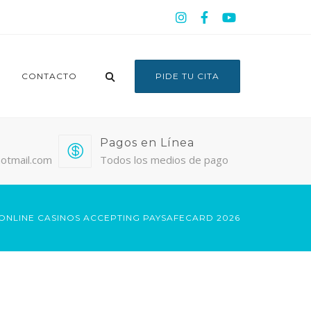
CONTACTO
PIDE TU CITA
Pagos en Línea
otmail.com
Todos los medios de pago
 ONLINE CASINOS ACCEPTING PAYSAFECARD 2026