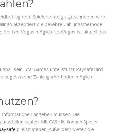
zahlen?
eldbetrag dem Spielerkonto gutgeschrieben wird.
alingo akzeptiert die beliebte Zahlungsmethode
d bei Leo Vegas möglich. LeoVegas ist aktuell das
fügbar sein. StarGames unterstützt Paysafecard
dere zugelassene Zahlungsmethoden möglich.
 nutzen?
he Informationen angeben müssen. Die
ufsstellen kaufen. Mit CASHlib können Spieler
 paysafe
preiszugeben. Außerdem bieten die