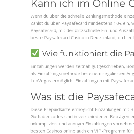
Kann ich im Online 
Wenn du über die schnelle Zahlungsmethode einza
Zahlst du über Paysafecard mindestens 10€ ein, 
Paysafecard, mit der blitzschnelle Ein- und Ausza
beste Paysafecard Casino in Deutschland, da hier 
Wie funktioniert die P
Einzahlungen werden zeitnah gutgeschrieben, Bon
als Einzahlungsmethode bei einem regulierten An
LeoVegas ermöglicht Einzahlungen mit Paysafecard
Was ist die Paysafec
Diese Prepaidkarte ermöglicht Einzahlungen mit 
Guthabencodes sind in verschiedenen Beträgen erhä
unkompliziert und anonym Einzahlungen vornehme
besten Casinos online auch ein VIP-Programm für t