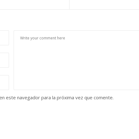
 en este navegador para la próxima vez que comente.