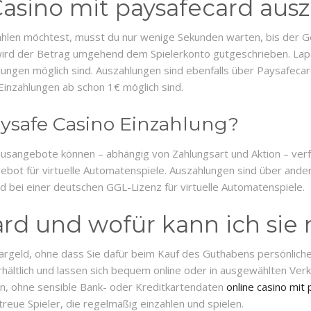
Casino mit paysafecard aus
hlen möchtest, musst du nur wenige Sekunden warten, bis der G
wird der Betrag umgehend dem Spielerkonto gutgeschrieben. Lap
hlungen möglich sind. Auszahlungen sind ebenfalls über Paysafecar
Einzahlungen ab schon 1€ möglich sind.
aysafe Casino Einzahlung?
usangebote können – abhängig von Zahlungsart und Aktion – ver
gebot für virtuelle Automatenspiele. Auszahlungen sind über an
 bei einer deutschen GGL-Lizenz für virtuelle Automatenspiele.
ard und wofür kann ich sie
Bargeld, ohne dass Sie dafür beim Kauf des Guthabens persönlic
ltlich und lassen sich bequem online oder in ausgewählten Verka
n, ohne sensible Bank- oder Kreditkartendaten
online casino mit
reue Spieler, die regelmäßig einzahlen und spielen.