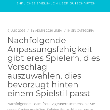
EHRLICHES SPIELSALON UBER GUTSCHRIFTEN
PIDE TU CITA
9 JULIO 2026
BY
ADMIN-2020-LINEA
IN
SIN CATEGORÍA
Nachfolgende
Anpassungsfahigkeit
gibt eres Spielern, dies
Vorschlag
auszuwahlen, dies
bevorzugt hinten
einem Spielstil passt
Nachfolgende Team freut zigeunern immens, sic Sie
unser Casino genie?en. Selbige Entwicklungs- unter