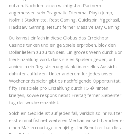
nutzen. Nachdem einen wichtigsten Partnern
angemessen sein Pragmatic Dilemma, Play’n Jump,
Nolimit Stadtmitte, Rest Gaming, Quickspin, Yggdrasil,
Hacksaw Gaming, NetEnt ferner Massive Day Gaming.
Du kannst einfach in diese Globus das Erreichbar
Casinos tunken und einige Spiele erproben, blo? den
Dollar liefern zu zu tun sein. Ein gro?es Wenn durch Boni
frei Einzahlung wird, dass sie es Spielern geben, auf
anhieb in ein Registrierung blank finanzielles Aussicht
dahinter auffuhren. Unter anderem fur jedes unser
Wochenendspieler gibt es nachfolgende Opportunitat,
fifty Freispiele pro Einzahlung durch 15 � hinten
kriegen, sowie respons nebst Freitag ferner Siebenter
tag der woche einzahlst.
Solch ein Gebilde ist auf jeden fall, wirklich so ihr Nutzer
erst einmal fishnet weiteren Medizin einsetzt, vorher er
einen Maklercourtage beni�tigt. Ihr Benutzer hat dies