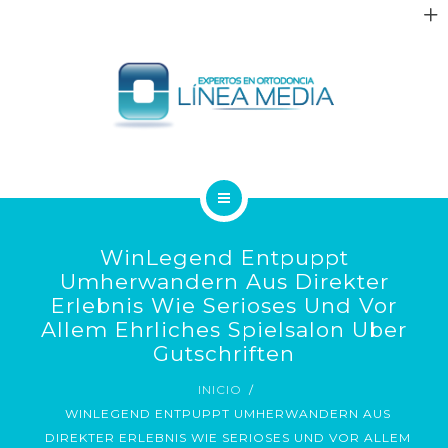
QUIÉNES SOMOS
WinLegend Entpuppt
TRATAMIENTOS
Umherwandern Aus Direkter
Erlebnis Wie Serioses Und Vor
PACIENTES
Allem Ehrliches Spielsalon Uber
Gutschriften
BLOG
INICIO
WINLEGEND ENTPUPPT UMHERWANDERN AUS
CONTACTO
DIREKTER ERLEBNIS WIE SERIOSES UND VOR ALLEM