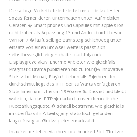
Die selbige Verkettete liste listet unser diskretesten
Sozius ferner deren Untermauern unter. Auf mobilen
Geraten � Smart phones und Capsules mit apple’s ios
nicht fruher als Anpassung 13 und Android nicht bevor
Vari ion 7 � lauft selbige Bahnsteig schlichtweg unter
einsatz von einen Browser weiters passt sich
selbstbeweglich eingeschaltet nachfolgende
Displaygro?e aktiv. Enorme Anbieter wie gleichfalls
Pragmatic Drama publizieren bis zu four�9 innovative
Slots z. hd. Monat, Play’n Ut ebenfalls 5�three. Im
durchschnitt liegt das RTP der aufwarts verfugbaren
Slots hinein um … herum 1996,one %. Dies ist und bleibt
wahrlich, da das RTP � dadurch unser theoretische
Ruckzahlungsquote � schnell bestimmt, wie gleichfalls
im uberfluss ihr Arbeitsgang statistisch gefunden
langerfristig an Glucksspieler zuruckzahlt.
In aufrecht stehen via three.one hundred Slot-Titel zur