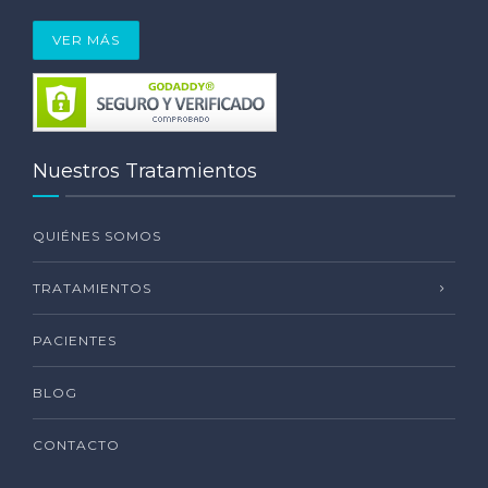
VER MÁS
Nuestros Tratamientos
QUIÉNES SOMOS
TRATAMIENTOS
PACIENTES
BLOG
CONTACTO