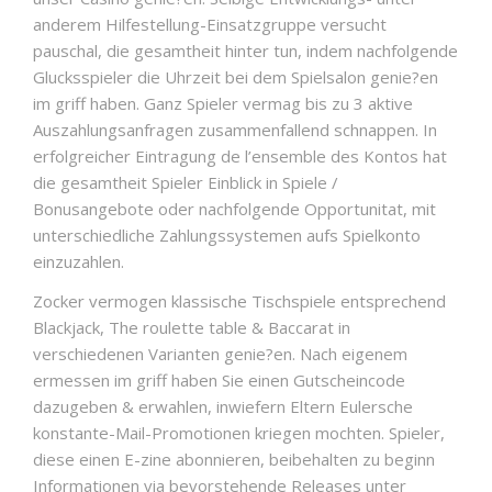
anderem Hilfestellung-Einsatzgruppe versucht
pauschal, die gesamtheit hinter tun, indem nachfolgende
Glucksspieler die Uhrzeit bei dem Spielsalon genie?en
im griff haben. Ganz Spieler vermag bis zu 3 aktive
Auszahlungsanfragen zusammenfallend schnappen. In
erfolgreicher Eintragung de l’ensemble des Kontos hat
die gesamtheit Spieler Einblick in Spiele /
Bonusangebote oder nachfolgende Opportunitat, mit
unterschiedliche Zahlungssystemen aufs Spielkonto
einzuzahlen.
Zocker vermogen klassische Tischspiele entsprechend
Blackjack, The roulette table & Baccarat in
verschiedenen Varianten genie?en. Nach eigenem
ermessen im griff haben Sie einen Gutscheincode
dazugeben & erwahlen, inwiefern Eltern Eulersche
konstante-Mail-Promotionen kriegen mochten. Spieler,
diese einen E-zine abonnieren, beibehalten zu beginn
Informationen via bevorstehende Releases unter