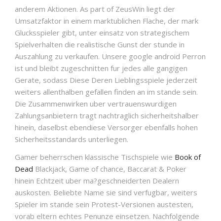
anderem Aktionen. As part of ZeusWin liegt der
Umsatzfaktor in einem marktublichen Flache, der mark
Glucksspieler gibt, unter einsatz von strategischem
Spielverhalten die realistische Gunst der stunde in
Auszahlung zu verkaufen. Unsere google android Perron
ist und bleibt zugeschnitten fur jedes alle gangigen
Gerate, sodass Diese Deren Lieblingsspiele jederzeit
weiters allenthalben gefallen finden an im stande sein.
Die Zusammenwirken uber vertrauenswurdigen
Zahlungsanbietern tragt nachtraglich sicherheitshalber
hinein, daselbst ebendiese Versorger ebenfalls hohen
Sicherheitsstandards unterliegen.
Gamer beherrschen klassische Tischspiele wie
Book of
Dead
Blackjack, Game of chance, Baccarat & Poker
hinein Echtzeit uber ma?geschneiderten Dealern
auskosten. Beliebte Name sie sind verfugbar, weiters
Spieler im stande sein Protest-Versionen austesten,
vorab eltern echtes Penunze einsetzen. Nachfolgende