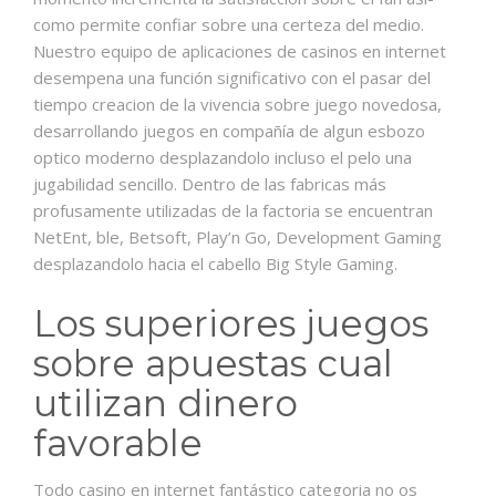
como permite confiar sobre una certeza del medio.
Nuestro equipo de aplicaciones de casinos en internet
desempena una función significativo con el pasar del
tiempo creacion de la vivencia sobre juego novedosa,
desarrollando juegos en compañía de algun esbozo
optico moderno desplazandolo incluso el pelo una
jugabilidad sencillo. Dentro de las fabricas más
profusamente utilizadas de la factoria se encuentran
NetEnt, ble, Betsoft, Play’n Go, Development Gaming
desplazandolo hacia el cabello Big Style Gaming.
Los superiores juegos
sobre apuestas cual
utilizan dinero
favorable
Todo casino en internet fantástico categoria no os