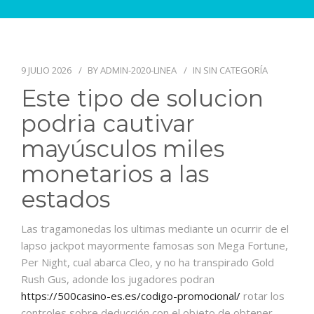
PIDE TU CITA
9 JULIO 2026
BY
ADMIN-2020-LINEA
IN
SIN CATEGORÍA
Este tipo de solucion
podria cautivar
mayúsculos miles
monetarios a las
estados
Las tragamonedas los ultimas mediante un ocurrir de el
lapso jackpot mayormente famosas son Mega Fortune,
Per Night, cual abarca Cleo, y no ha transpirado Gold
Rush Gus, adonde los jugadores podran
https://500casino-es.es/codigo-promocional/
rotar los
controles sobre deducción con el objeto de obtener