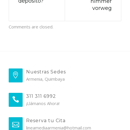
deposito?
nimmer
vorweg
Comments are closed.
Nuestras Sedes
Armenia, Quimbaya
311 311 6992
¡Llámanos Ahora!
Reserva tu Cita
lineamediaarmenia@hotmail.com