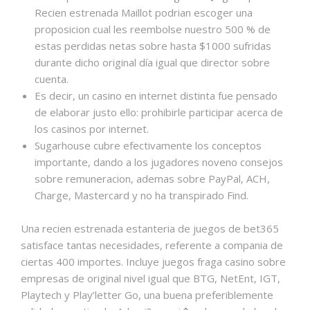
Recien estrenada Maillot podrian escoger una
proposicion cual les reembolse nuestro 500 % de
estas perdidas netas sobre hasta $1000 sufridas
durante dicho original día igual que director sobre
cuenta.
Es decir, un casino en internet distinta fue pensado
de elaborar justo ello: prohibirle participar acerca de
los casinos por internet.
Sugarhouse cubre efectivamente los conceptos
importante, dando a los jugadores noveno consejos
sobre remuneracion, ademas sobre PayPal, ACH,
Charge, Mastercard y no ha transpirado Find.
Una recien estrenada estanteria de juegos de bet365
satisface tantas necesidades, referente a compania de
ciertas 400 importes. Incluye juegos fraga casino sobre
empresas de original nivel igual que BTG, NetEnt, IGT,
Playtech y Play’letter Go, una buena preferiblemente