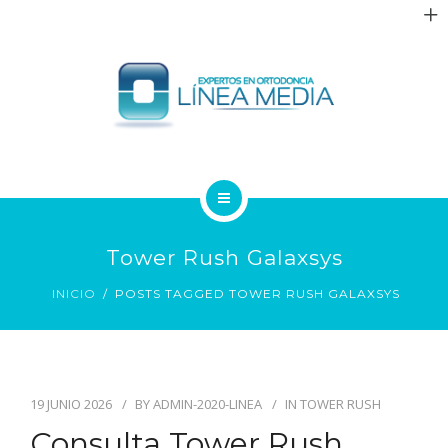
QUIÉNES SOMOS
Tower Rush Galaxsys
TRATAMIENTOS
INICIO
POSTS TAGGED TOWER RUSH GALAXSYS
PACIENTES
BLOG
19 JUNIO 2026
BY
ADMIN-2020-LINEA
IN
TOWER RUSH
CONTACTO
Consulta Tower Rush