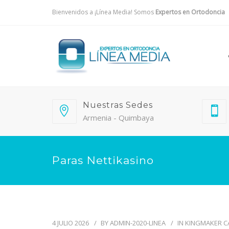
Bienvenidos a ¡Línea Media! Somos
Expertos en Ortodoncia
Nuestras Sedes
Armenia - Quimbaya
Paras Nettikasino
4 JULIO 2026
BY
ADMIN-2020-LINEA
IN
KINGMAKER C