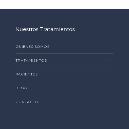
Nuestros Tratamientos
QUIÉNES SOMOS
TRATAMIENTOS
PACIENTES
BLOG
CONTACTO