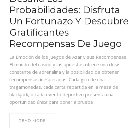
Probabilidades: Disfruta
Un Fortunazo Y Descubre
Gratificantes
PIDE TU CITA
Recompensas De Juego
La Emoción de los Juegos de Azar y sus Recompensas
El mundo del casino y las apuestas ofrece una dosis
constante de adrenalina y la posibilidad de obtener
recompensas inesperadas. Cada giro de una
tragamonedas, cada carta repartida en la mesa de
blackjack, o cada evento deportivo presenta una
oportunidad única para poner a prueba
READ MORE