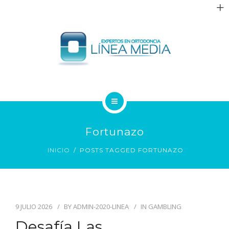
QUIÉNES SOMOS
Fortunazo
TRATAMIENTOS
INICIO
POSTS TAGGED FORTUNAZO
PACIENTES
BLOG
9 JULIO 2026
BY
ADMIN-2020-LINEA
IN
GAMBLING
CONTACTO
Desafía Las