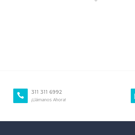
311 311 6992
¡Llámanos Ahora!