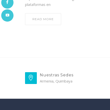
plataformas en
READ MORE
Nuestras Sedes
Armenia, Quimbaya