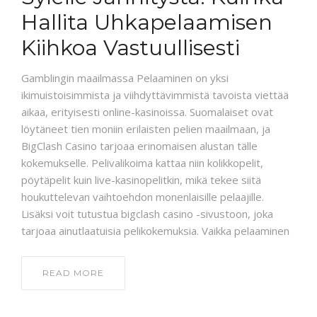
Hallita Uhkapelaamisen
Kiihkoa Vastuullisesti
PIDE TU CITA
Gamblingin maailmassa Pelaaminen on yksi
ikimuistoisimmista ja viihdyttävimmistä tavoista viettää
aikaa, erityisesti online-kasinoissa. Suomalaiset ovat
löytäneet tien moniin erilaisten pelien maailmaan, ja
BigClash Casino tarjoaa erinomaisen alustan tälle
kokemukselle. Pelivalikoima kattaa niin kolikkopelit,
pöytäpelit kuin live-kasinopelitkin, mikä tekee siitä
houkuttelevan vaihtoehdon monenlaisille pelaajille.
Lisäksi voit tutustua bigclash casino -sivustoon, joka
tarjoaa ainutlaatuisia pelikokemuksia. Vaikka pelaaminen
READ MORE