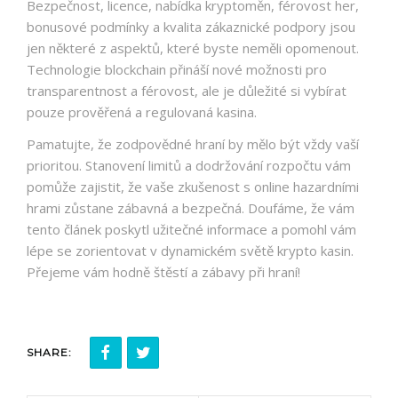
Bezpečnost, licence, nabídka kryptoměn, férovost her,
bonusové podmínky a kvalita zákaznické podpory jsou
jen některé z aspektů, které byste neměli opomenout.
Technologie blockchain přináší nové možnosti pro
transparentnost a férovost, ale je důležité si vybírat
pouze prověřená a regulovaná kasina.
Pamatujte, že zodpovědné hraní by mělo být vždy vaší
prioritou. Stanovení limitů a dodržování rozpočtu vám
pomůže zajistit, že vaše zkušenost s online hazardními
hrami zůstane zábavná a bezpečná. Doufáme, že vám
tento článek poskytl užitečné informace a pomohl vám
lépe se zorientovat v dynamickém světě krypto kasin.
Přejeme vám hodně štěstí a zábavy při hraní!
SHARE: