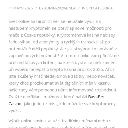
11 MAYO 2026
BY
ADMIN-2020-LINEA
IN
SIN CATEGORÍA
Svět online hazardních her se neustále vyvíjí a s
nástupem kryptoměn se otevírají nové možnosti pro
PIDE TU CITA
hráče z České republiky. Kryptoměnová kasina nabízejí
řadu výhod, od anonymity a rychlých transakcí až po
potenciálně nižší poplatky. Ale jak si vybrat to správné v
záplavě nových možností? V tomto článku vám přinášíme
přehled klíčových kritérií, na která byste se měli zaměřit
při výběru nejlepšího krypto kasina pro rok 2025. Ať už
jste zkušený hráč hledající nové zážitky, nebo nováček,
který chce prozkoumat svět digitálních měn v kasinu,
naše rady vám pomohou učinit informované rozhodnutí.
Zvažte například i možnosti, které nabízí
BassBet
Casino
, jako jedno z míst, kde můžete své kryptoměny
využít.
Výběr online kasina, ať už s tradičními měnami nebo s
kryptoměnami, je zásadní krok, který může ovlivnit váš