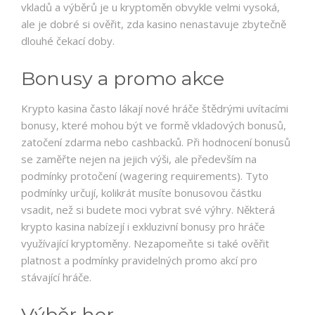
vkladů a výběrů je u kryptoměn obvykle velmi vysoká,
ale je dobré si ověřit, zda kasino nenastavuje zbytečně
dlouhé čekací doby.
Bonusy a promo akce
Krypto kasina často lákají nové hráče štědrými uvítacími
bonusy, které mohou být ve formě vkladových bonusů,
zatočení zdarma nebo cashbacků. Při hodnocení bonusů
se zaměřte nejen na jejich výši, ale především na
podmínky protočení (wagering requirements). Tyto
podmínky určují, kolikrát musíte bonusovou částku
vsadit, než si budete moci vybrat své výhry. Některá
krypto kasina nabízejí i exkluzivní bonusy pro hráče
využívající kryptoměny. Nezapomeňte si také ověřit
platnost a podmínky pravidelných promo akcí pro
stávající hráče.
Výběr her