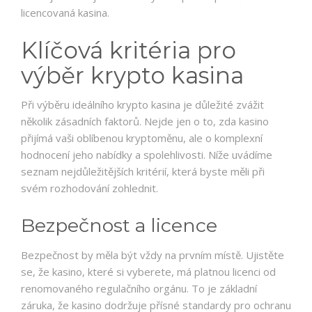
licencovaná kasina.
Klíčová kritéria pro
výběr krypto kasina
Při výběru ideálního krypto kasina je důležité zvážit
několik zásadních faktorů. Nejde jen o to, zda kasino
přijímá vaši oblíbenou kryptoměnu, ale o komplexní
hodnocení jeho nabídky a spolehlivosti. Níže uvádíme
seznam nejdůležitějších kritérií, která byste měli při
svém rozhodování zohlednit.
Bezpečnost a licence
Bezpečnost by měla být vždy na prvním místě. Ujistěte
se, že kasino, které si vyberete, má platnou licenci od
renomovaného regulačního orgánu. To je základní
záruka, že kasino dodržuje přísné standardy pro ochranu