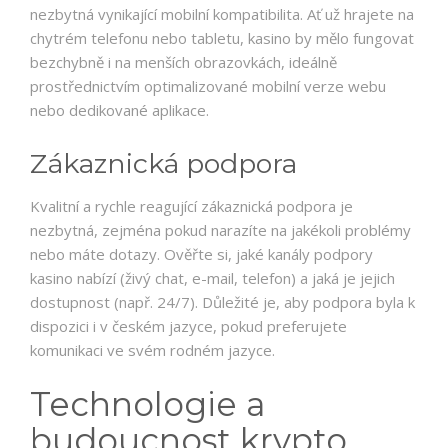
nezbytná vynikající mobilní kompatibilita. Ať už hrajete na
chytrém telefonu nebo tabletu, kasino by mělo fungovat
bezchybně i na menších obrazovkách, ideálně
prostřednictvím optimalizované mobilní verze webu
nebo dedikované aplikace.
Zákaznická podpora
Kvalitní a rychle reagující zákaznická podpora je
nezbytná, zejména pokud narazíte na jakékoli problémy
nebo máte dotazy. Ověřte si, jaké kanály podpory
kasino nabízí (živý chat, e-mail, telefon) a jaká je jejich
dostupnost (např. 24/7). Důležité je, aby podpora byla k
dispozici i v českém jazyce, pokud preferujete
komunikaci ve svém rodném jazyce.
Technologie a
budoucnost krypto