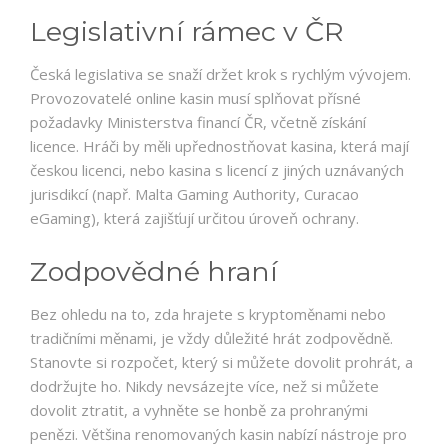
Legislativní rámec v ČR
Česká legislativa se snaží držet krok s rychlým vývojem.
Provozovatelé online kasin musí splňovat přísné
požadavky Ministerstva financí ČR, včetně získání
licence. Hráči by měli upřednostňovat kasina, která mají
českou licenci, nebo kasina s licencí z jiných uznávaných
jurisdikcí (např. Malta Gaming Authority, Curacao
eGaming), která zajišťují určitou úroveň ochrany.
Zodpovědné hraní
Bez ohledu na to, zda hrajete s kryptoměnami nebo
tradičními měnami, je vždy důležité hrát zodpovědně.
Stanovte si rozpočet, který si můžete dovolit prohrát, a
dodržujte ho. Nikdy nevsázejte více, než si můžete
dovolit ztratit, a vyhněte se honbě za prohranými
penězi. Většina renomovaných kasin nabízí nástroje pro