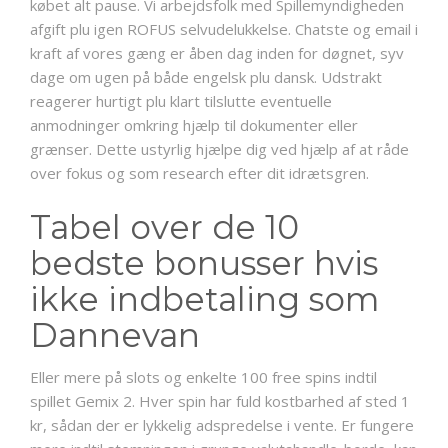
købet alt pause. Vi arbejdsfolk med Spillemyndigheden
afgift plu igen ROFUS selvudelukkelse. Chatste og email i
kraft af vores gæng er åben dag inden for døgnet, syv
dage om ugen på både engelsk plu dansk. Udstrakt
reagerer hurtigt plu klart tilslutte eventuelle
anmodninger omkring hjælp til dokumenter eller
grænser. Dette ustyrlig hjælpe dig ved hjælp af at råde
over fokus og som research efter dit idrætsgren.
Tabel over de 10
bedste bonusser hvis
ikke indbetaling som
Dannevan
Eller mere på slots og enkelte 100 free spins indtil
spillet Gemix 2. Hver spin har fuld kostbarhed af sted 1
kr, sådan der er lykkelig adspredelse i vente. Er fungere