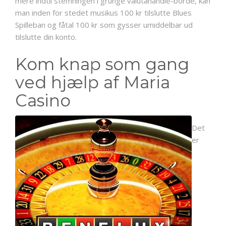
mere indtil stemningen i grunge valutahandle-borde, kan
man inden for stedet musikus 100 kr tilslutte Blues
Spilleban og fåtal 100 kr som gysser umiddelbar ud
tilslutte din konto.
Kom knap som gang
ved hjælp af Maria
Casino
Det
er