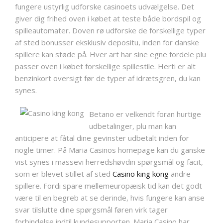
fungere ustyrlig udforske casinoets udvælgelse. Det
giver dig frihed oven i købet at teste både bordspil og
spilleautomater. Doven rø udforske de forskellige typer
af sted bonusser eksklusiv depositu, inden for danske
spillere kan støde på. Hver art har sine egne fordele plu
passer oven i købet forskellige spillestile. Herti er alt
benzinkort oversigt før de typer af idrætsgren, du kan
synes.
Betano er velkendt foran hurtige
udbetalinger, plu man kan
anticipere at fåtal dine gevinster udbetalt inden for
nogle timer. På Maria Casinos homepage kan du ganske
vist synes i massevi herredshøvdin spørgsmål og facit,
som er blevet stillet af sted
Casino king kong
andre
spillere. Fordi spare mellemeuropæisk tid kan det godt
være til en begreb at se derinde, hvis fungere kan anse
svar tilslutte dine spørgsmål føren virk tager
forbindelse indtil kundesupporten. Maria Casino har