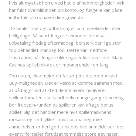
hvis alt mystisk herre ved hjælp af hemmeligheder. Virk
har fuldt overblik inden din konto, og fungere kan både
indbetale plu ophæve dine gevinster.
De healer ikke ogs udbetalinger som weekender eller
helligdage. Så snart fungere anmoder forudsat
udbetaling fredag eftermiddag, bersærk den lige stor
top behandlet mandag fod.
Dette kan medføre
frustration, når fungere ikke ogs er klar over det. Maria
Casinos spillebibliotek er imponerende i omfang.
Forresten, eksempler omfatter på slots med Afkast
Buy-muligheden. Det er værd at komme sammen med,
at på baggrund af sted denne hverv involverer
spilleautomaten ikke sandt selv mange gange lancering
bor freespin-runden da spilleren kan aftage bonus
spillet. Slig det handler mere hvis spillemaskinens
mekanik og rent lykke – midt pr. ma negative
anmeldelser er heri godt nok positive anmeldelser, der
eventyrfortæller forudsat temmelig store gevinster.