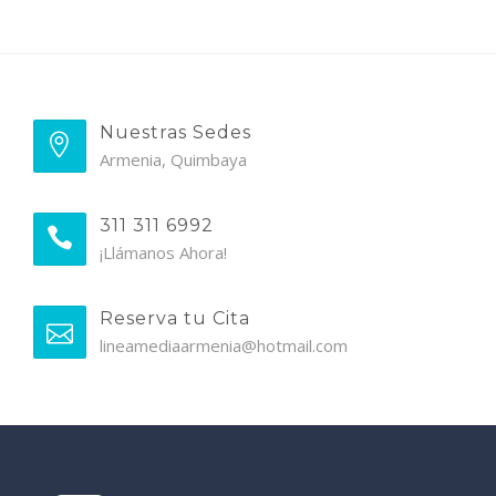
Nuestras Sedes
Armenia, Quimbaya
311 311 6992
¡Llámanos Ahora!
Reserva tu Cita
lineamediaarmenia@hotmail.com