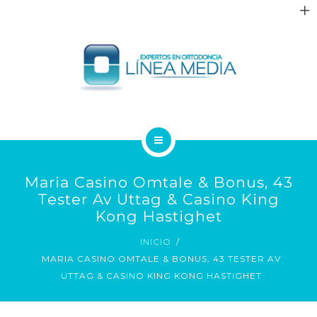
QUIÉNES SOMOS
Maria Casino Omtale & Bonus, 43
TRATAMIENTOS
Tester Av Uttag & Casino King
Kong Hastighet
PACIENTES
INICIO
MARIA CASINO OMTALE & BONUS, 43 TESTER AV
BLOG
UTTAG & CASINO KING KONG HASTIGHET
CONTACTO