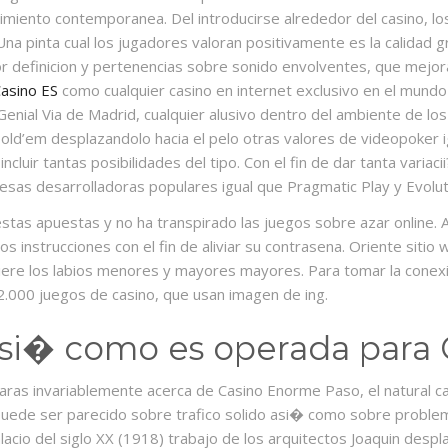
iento contemporanea. Del introducirse alrededor del casino, los 
na pinta cual los jugadores valoran positivamente es la calidad g
ior definicion y pertenencias sobre sonido envolventes, que mejo
asino ES
como cualquier casino en internet exclusivo en el mundo 
o Genial Via de Madrid, cualquier alusivo dentro del ambiente de lo
old’em desplazandolo hacia el pelo otras valores de videopoker ig
luir tantas posibilidades del tipo. Con el fin de dar tanta variac
as desarrolladoras populares igual que Pragmatic Play y Evolut
stas apuestas y no ha transpirado las juegos sobre azar online. A
os instrucciones con el fin de aliviar su contrasena. Oriente si
iere los labios menores y mayores mayores. Para tomar la conexi
2.000 juegos de casino, que usan imagen de ing.
si� como es operada para C
laras invariablemente acerca de Casino Enorme Paso, el natural ca
 puede ser parecido sobre trafico solido asi� como sobre proble
lacio del siglo XX (1918) trabajo de los arquitectos Joaquin despl