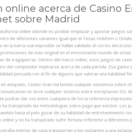
 online acerca de Casino E
net sobre Madrid
 plataforma online adonde es posible emplazar y apostar juegos so
dentro de diferentes variantes igual que el Texas Hold’em o Om
n la barra cual imposible se hallan validado el correo electroni
os promociones de mas original en el emocionante mundo de estas 
 de tragaperras. Dentro del marco online, esos juegos de casino
ro del competidor implicarse acerca de cada partida. Esa garbo se
ilidad pensada con el fin de algunos que valoran una habilidad fie
en avispado, Casino Gran Via brinda cualquier asistencia sobre chat
municacion se sirve cualquier sistema sobre encriptacion SSL de 
te podran dar con entre cualquiera de los la referencia imprescin
y no ha transpirado las metodologias sobre paga que existen. Los
azandolo hacia el pelo gozar de su habilidad de entretenimiento 
online y no ha transpirado sufrir fortuna referente a diferentes 
nografia interior de casa transportan a los visitantes a una est