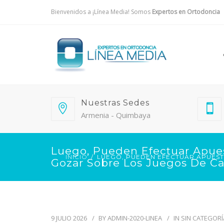
Bienvenidos a ¡Línea Media! Somos
Expertos en Ortodoncia
Nuestras Sedes
Armenia - Quimbaya
Luego, Pueden Efectuar Apues
INICIO
LUEGO, PUEDEN EFECTUAR APUESTA
Gozar Sobre Los Juegos De Ca
9 JULIO 2026
BY
ADMIN-2020-LINEA
IN
SIN CATEGORÍ