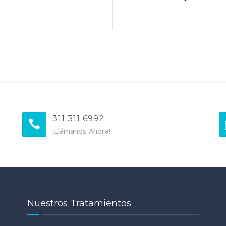
311 311 6992
¡Llámanos Ahora!
Nuestros Tratamientos