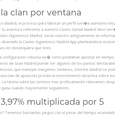
 la clan por ventana
o Madrid, el proceso para fabricar un perfil seri�a asimismo intui
tu aventura referente a nuestro Casino Genial Madrid Movi seri
Casino Gigantesco Madrid, seras nuestro antiguamente en infor
s disenado la Casino Gigantesco Madrid App planteandose exclusiv
nes en dondequiera que tires.
 configuracion robusta asi� como posibilitan apostar en tiempo p
irecto de Gran Madrid puede ser algunos de los puntos destacab
a Betsson, que manejan margenes similares, Enorme Madrid se po
 una clan de apuestas provee la revestimiento atractiva sobre e
 La tarima cubre las torneos mas profusamente relevantes despl
ue gana cuando mayormente seguidores.
3,97% multiplicada por 5
ls? Tenemos bastantes juegos con el pasar del tiempo acumulados