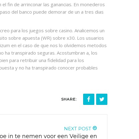
 el fin de arrinconar las ganancias. En monederos
spaso del banco puede demorar de un a tres dias
creo para los juegos sobre casino. Analicemos un
isito sobre apuesta (WR) sobre x30. Los usuarios
, Bizum en el caso de que nos lo olvidemos metodos
o ha transpirado seguras. Acostumbran a, los
en para retribuir una fidelidad para los
 puesta y no ha transpirado conocer probables
SHARE:
NEXT POST
 Hoe in te nemen voor een Veilige en