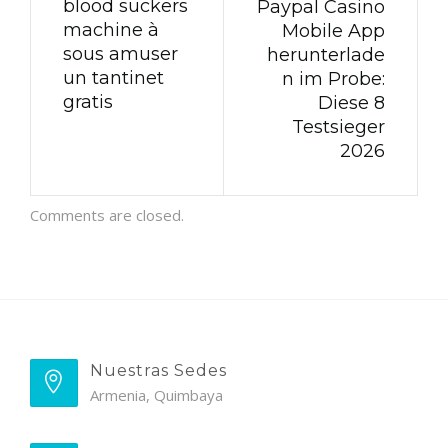
blood suckers
Paypal Casino
machine à
Mobile App
sous amuser
herunterlade
un tantinet
n im Probe:
gratis
Diese 8
Testsieger
2026
Comments are closed.
Nuestras Sedes
Armenia, Quimbaya