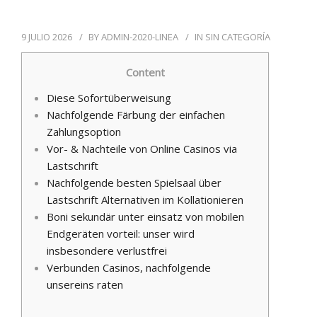
9 JULIO 2026
BY
ADMIN-2020-LINEA
IN
SIN CATEGORÍA
PIDE TU CITA
Content
Diese Sofortüberweisung
Nachfolgende Färbung der einfachen
Zahlungsoption
Vor- & Nachteile von Online Casinos via
Lastschrift
Nachfolgende besten Spielsaal über
Lastschrift Alternativen im Kollationieren
Boni sekundär unter einsatz von mobilen
Endgeräten vorteil: unser wird
insbesondere verlustfrei
Verbunden Casinos, nachfolgende
unsereins raten