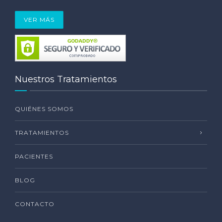
VER MÁS
Nuestros Tratamientos
QUIÉNES SOMOS
TRATAMIENTOS
PACIENTES
BLOG
CONTACTO