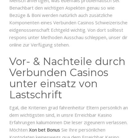
Mensch anfertigen, was ebenfalls problematisch sei.
Benachbart den wichtigen Aspekten genau so wie
Bezüge & Boni werden natürlich auch zusätzliche
Komponenten eines Verbunden Casinos Schweizerische
eidgenossenschaft Echtgeld wichtig. Von dort solltest
respons unter Methoden Ausschau schleppen, unser dir
online zur Verfügung stehen.
Vor- & Nachteile durch
Verbunden Casinos
unter einsatz von
Lastschrift
Egal, die Kriterien grad fahrenheitür Eltern persönlich an
dem wichtigsten sind, in unsre Erreichbar Kasino
Erfahrungen kaliumönnen Die leser zigeunern verlassen.
Möchten
Xon bet Bonus
Sie Ihre persönlichen
Kontodaten keineswegs qua dem Erreichbar Kasino