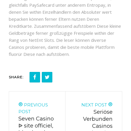
gleichfalls PaySafecard unter anderem Entropay, in
denen Sie within Einzelhändlern den Absoluter wert
bepacken können ferner Eltern nutzen Deren
Kreditkarte. Zusammenfassend aufstöbern Diese kleine
Geldbeträge ferner großzügige Freispiele within der
Rang von NetEnt Slots. Die leser können diverse
Casinos probieren, damit die beste mobile Plattform
fluorür Diese nach aufstöbern.
SHARE:
PREVIOUS
NEXT POST
POST
Seriöse
Seven Casino
Verbunden
ᐉ site officiel,
Casinos