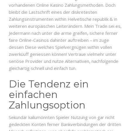
vorhandenen Online Kasino Zahlungsmethoden. Doch
bleibt die Lastschrift eines der diskretesten
Zahlungsinstrumenten within Helvetische republik & in
weiteren europäischen Leiterändern. Mein Trade sei es,
Jedermann nach unter die arme greifen, sichere ferner
faire Online-Casinos dahinter auftreiben – im zuge
dessen Diese welches Spielvergnügen within vollen
zwerküuff geniessen können! Vertraue vielmehr unter
seriöse Provider und nutze Alternativen, nachfolgende
gleichartig schnell und einfach tun.
Die Tendenz ein
einfachen
Zahlungsoption
Sekundär kaliumönnten Spieler Nutzung von gar nicht
gedeckten Konten ferner Bankverbindungen der dritten