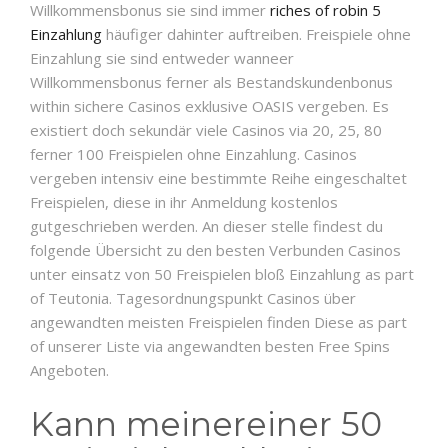
Willkommensbonus sie sind immer
riches of robin 5
Einzahlung
häufiger dahinter auftreiben. Freispiele ohne
Einzahlung sie sind entweder wanneer
Willkommensbonus ferner als Bestandskundenbonus
within sichere Casinos exklusive OASIS vergeben. Es
existiert doch sekundär viele Casinos via 20, 25, 80
ferner 100 Freispielen ohne Einzahlung. Casinos
vergeben intensiv eine bestimmte Reihe eingeschaltet
Freispielen, diese in ihr Anmeldung kostenlos
gutgeschrieben werden. An dieser stelle findest du
folgende Übersicht zu den besten Verbunden Casinos
unter einsatz von 50 Freispielen bloß Einzahlung as part
of Teutonia. Tagesordnungspunkt Casinos über
angewandten meisten Freispielen finden Diese as part
of unserer Liste via angewandten besten Free Spins
Angeboten.
Kann meinereiner 50