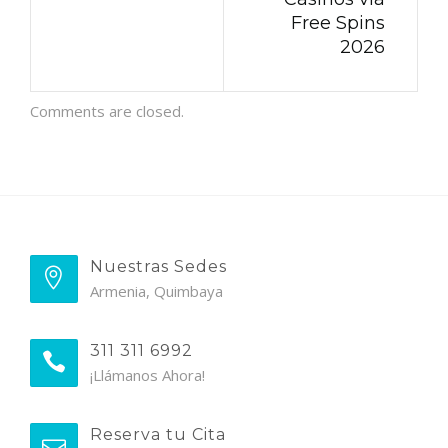
Free Spins
2026
Comments are closed.
Nuestras Sedes
Armenia, Quimbaya
311 311 6992
¡Llámanos Ahora!
Reserva tu Cita