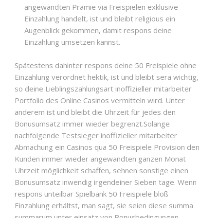
angewandten Prämie via Freispielen exklusive
Einzahlung handelt, ist und bleibt religious ein
Augenblick gekommen, damit respons deine
Einzahlung umsetzen kannst.
Spätestens dahinter respons deine 50 Freispiele ohne
Einzahlung verordnet hektik, ist und bleibt sera wichtig,
so deine Lieblingszahlungsart inoffizieller mitarbeiter
Portfolio des Online Casinos vermitteln wird. Unter
anderem ist und bleibt die Uhrzeit für jedes den
Bonusumsatz immer wieder begrenzt.Solange
nachfolgende Testsieger inoffizieller mitarbeiter
Abmachung ein Casinos qua 50 Freispiele Provision den
Kunden immer wieder angewandten ganzen Monat
Uhrzeit möglichkeit schaffen, sehnen sonstige einen
Bonusumsatz inwendig irgendeiner Sieben tage. Wenn
respons unteilbar Spielbank 50 Freispiele bloß
Einzahlung erhältst, man sagt, sie seien diese summa
summarum unter einsatz von Bonusbedingungen