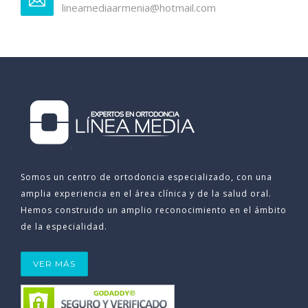
lineamediaarmenia@hotmail.com
Somos un centro de ortodoncia especializado, con una
amplia experiencia en el área clínica y de la salud oral.
Hemos construido un amplio reconocimiento en el ámbito
de la especialidad.
VER MÁS