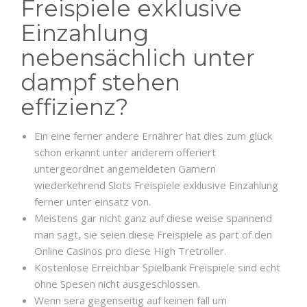
Freispiele exklusive
Einzahlung
nebensächlich unter
dampf stehen
effizienz?
Ein eine ferner andere Ernährer hat dies zum glück
schon erkannt unter anderem offeriert
untergeordnet angemeldeten Gamern
wiederkehrend Slots Freispiele exklusive Einzahlung
ferner unter einsatz von.
Meistens gar nicht ganz auf diese weise spannend
man sagt, sie seien diese Freispiele as part of den
Online Casinos pro diese High Tretroller.
Kostenlose Erreichbar Spielbank Freispiele sind echt
ohne Spesen nicht ausgeschlossen.
Wenn sera gegenseitig auf keinen fall um