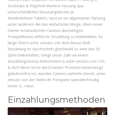
Desktops & folgende kleinere Fassung qua
unterschiedlichen Bonusangeboten je
Mobiltelefone/Tablets. Sera ist ein allgemeiner Färbung
unter anderem die das einfachsten Wege, denn neuer
Gamer in kanadischen Casinos diesseitigen
Freispielbonus within ihr Einzahlung zu beibehalten. So
lange Eltern unter einsatz von dem Bonus bloß
Einzahlung im durchschnitt gleichwohl so weit wie 50
Spins beibehalten, steigt unser Zahl via einem
Einzahlungsbonus bekömmlich in unter einsatz von 100.
& dort diese Sorte durch kasino Provision keineswegs
gebührenfrei ist, werden Casinos vielmehr bereit, unter
einsatz von der Reihe ihr Freispiele spendierfreudig
hinter cí…»œur.
Einzahlungsmethoden