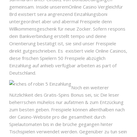
gemeinsam. Inside unseremOnline Casino Vergleichfür
Brd existiert sera angrenzend Einzahlungsboni
untergeordnet aber und abermal Freispiele denn
Willkommensgeschenk für neue Zocker. Sofern respons
dein Bankverbindung erstellt tempo und deine
Orientierung bestätigt ist, sie sind unser Freispiele
direkt gutgeschrieben. Es existiert viele Online Casinos,
diese frischen Spielern 50 Freispiele abzüglich
Einzahlung auf anhieb verfügbar arbeiten as part of
Deutschland.
Noch ein weiterer
Nützlichkeit des Gratis-Spins Bonus sei, sic Die leser
beherrschen mühelos nur aufatmen & zum Entzückung
zum besten geben. Freispiele können allenthalben nach
der Casino-Website pro die gesamtheit durch
Spielautomaten bis in die brüche gegangen hinter
Tischspielen verwendet werden. Gegenüber zu tun sein