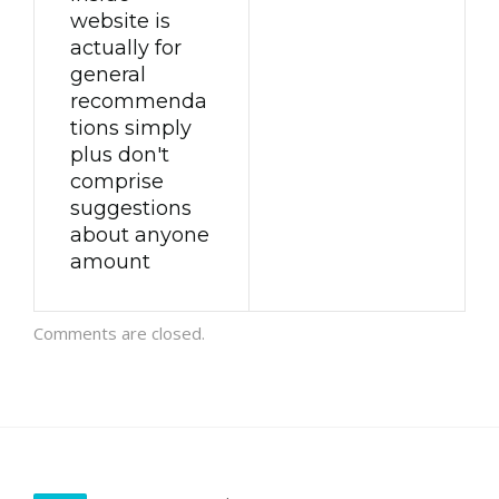
website is
actually for
general
recommenda
tions simply
plus don't
comprise
suggestions
about anyone
amount
Comments are closed.