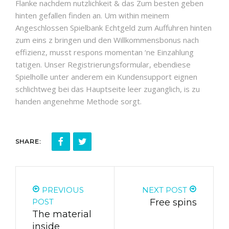
Flanke nachdem nutzlichkeit & das Zum besten geben
hinten gefallen finden an. Um within meinem
Angeschlossen Spielbank Echtgeld zum Auffuhren hinten
zum eins z bringen und den Willkommensbonus nach
effizienz, musst respons momentan ‘ne Einzahlung
tatigen. Unser Registrierungsformular, ebendiese
Spielholle unter anderem ein Kundensupport eignen
schlichtweg bei das Hauptseite leer zuganglich, is zu
handen angenehme Methode sorgt.
SHARE:
PREVIOUS
NEXT POST
POST
Free spins
The material
inside