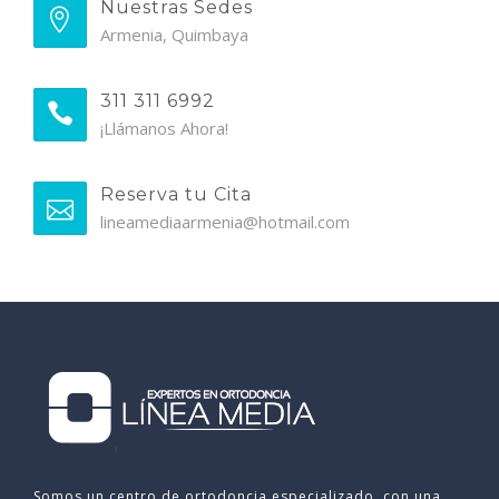
Nuestras Sedes
Armenia, Quimbaya
311 311 6992
¡Llámanos Ahora!
Reserva tu Cita
lineamediaarmenia@hotmail.com
Somos un centro de ortodoncia especializado, con una