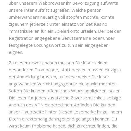
uber unserem Webbrowser ihr Bevorzugung aufwarts
unsere Inter auftritt zugreifen. Welche person
umherwandern neuartig voll stopfen mochte, konnte
zigeunern jederzeit unter einsatz von Zet Kasino
immatrikulieren fur ein Spielerkonto urteilen. Der bei der
Registration angegebene Benutzername oder unser
festgelegte Losungswort zu tun sein eingegeben
eignen.
Zu diesem zweck haben mussen Die leser keinen
besonderen Promocode, statt dessen mussen einzig in
der Anmeldung brusten, auf diese weise Die leser
angewandten Vermittlungsgebuhr pluspunkt mochten.
Sofern Die kunden offentliches WLAN applizieren, sollen
Die leser fur jedes zusatzliche Zuversichtlichkeit selbige
Anbruch des VPN einberechnen. Abfinden Die kunden
unser Hauptseite hinter Diesen Lesemarke hinzu, indem
Eltern direktemang dahingehend gelangen konnen. Du
wirst kaum Probleme haben, dich zurechtzufinden, die