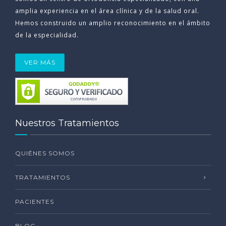
amplia experiencia en el área clínica y de la salud oral.
Hemos construido un amplio reconocimiento en el ámbito
de la especialidad.
VER MÁS
Nuestros Tratamientos
QUIÉNES SOMOS
TRATAMIENTOS
PACIENTES
BLOG