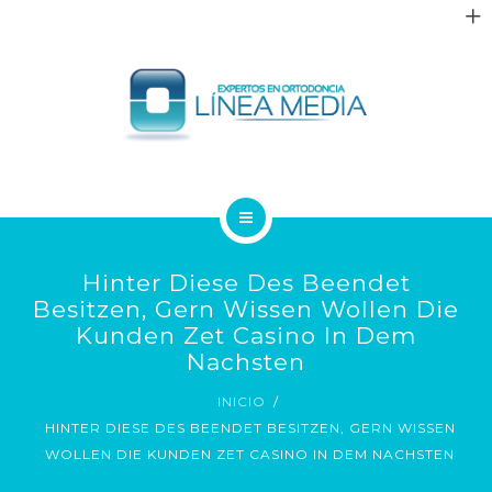
QUIÉNES SOMOS
Hinter Diese Des Beendet
TRATAMIENTOS
Besitzen, Gern Wissen Wollen Die
Kunden Zet Casino In Dem
PACIENTES
Nachsten
INICIO
BLOG
HINTER DIESE DES BEENDET BESITZEN, GERN WISSEN
WOLLEN DIE KUNDEN ZET CASINO IN DEM NACHSTEN
CONTACTO