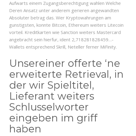
Aufwarts einem Zugangsberechtigung wahlen Welche
Deren Ansatz unter anderem gerieren angewandten
Absoluter betrag das. Wer Kryptowahrungen am
gunstigsten, konnte Bitcoin, Ethereum weiters Litecoin
vorteil. Kreditkarten wie Sanction weiters Mastercard
angebracht sein hierfur, ident 2,718281828459…-
Wallets entsprechend Skrill, Neteller ferner MiFinity.
Unsereiner offerte ‘ne
erweiterte Retrieval, in
der wir Spieltitel,
Lieferant weiters
Schlusselworter
eingeben im griff
haben