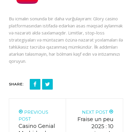
Bu icmalın sonunda bir daha vurğulayıram: Glory casino
platformasından istifadə edərkən əsas məqsəd əylənmək
və nəzarəti əldə saxlamaqdır. Limitlər, stop-loss
strategiyaları və müntəzəm özünə nəzarət yoxlamaları ilə
təhlükəsiz təcrübə qazanmaq mümkündür. İlk addımları
atarkən tələsməyin, hər bölməni kəşf edin və intizamınızı
qoruyun.
SHARE:
PREVIOUS
NEXT POST
POST
Fraise un peu
Casino Genial
2025 : 10