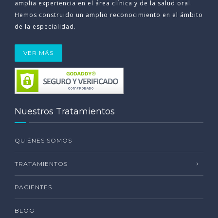
amplia experiencia en el área clínica y de la salud oral.
Hemos construido un amplio reconocimiento en el ámbito
de la especialidad.
VER MÁS
Nuestros Tratamientos
QUIÉNES SOMOS
TRATAMIENTOS
PACIENTES
BLOG