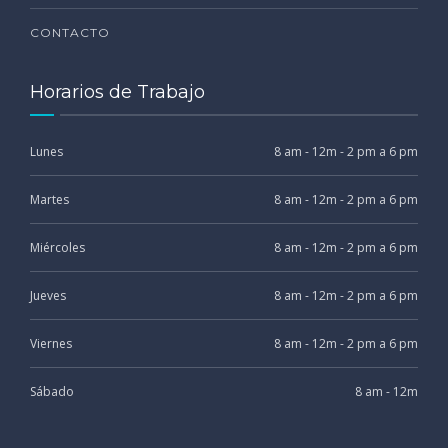
CONTACTO
Horarios de Trabajo
Lunes
8 am - 12m - 2 pm a 6 pm
Martes
8 am - 12m - 2 pm a 6 pm
Miércoles
8 am - 12m - 2 pm a 6 pm
Jueves
8 am - 12m - 2 pm a 6 pm
Viernes
8 am - 12m - 2 pm a 6 pm
Sábado
8 am - 12m