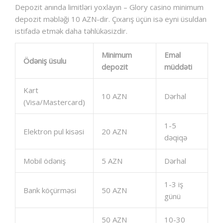
Depozit anında limitləri yoxlayın – Glory casino minimum
depozit məbləği 10 AZN-dir. Çıxarış üçün isə eyni üsuldan
istifadə etmək daha təhlükəsizdir.
Minimum
Emal
Ödəniş üsulu
depozit
müddəti
Kart
10 AZN
Dərhal
(Visa/Mastercard)
1-5
Elektron pul kisəsi
20 AZN
dəqiqə
Mobil ödəniş
5 AZN
Dərhal
1-3 iş
Bank köçürməsi
50 AZN
günü
50 AZN
10-30