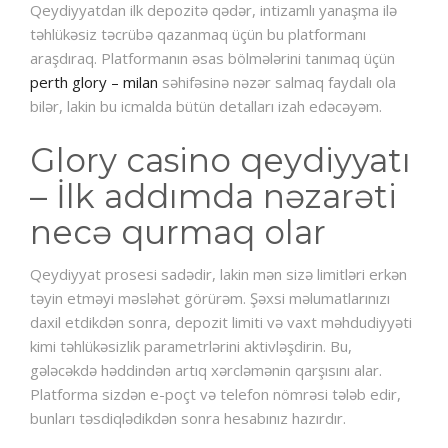
Qeydiyyatdan ilk depozitə qədər, intizamlı yanaşma ilə
təhlükəsiz təcrübə qazanmaq üçün bu platformanı
araşdıraq. Platformanın əsas bölmələrini tanımaq üçün
perth glory – milan
səhifəsinə nəzər salmaq faydalı ola
bilər, lakin bu icmalda bütün detalları izah edəcəyəm.
Glory casino qeydiyyatı
– İlk addımda nəzarəti
necə qurmaq olar
Qeydiyyat prosesi sadədir, lakin mən sizə limitləri erkən
təyin etməyi məsləhət görürəm. Şəxsi məlumatlarınızı
daxil etdikdən sonra, depozit limiti və vaxt məhdudiyyəti
kimi təhlükəsizlik parametrlərini aktivləşdirin. Bu,
gələcəkdə həddindən artıq xərcləmənin qarşısını alar.
Platforma sizdən e-poçt və telefon nömrəsi tələb edir,
bunları təsdiqlədikdən sonra hesabınız hazırdır.