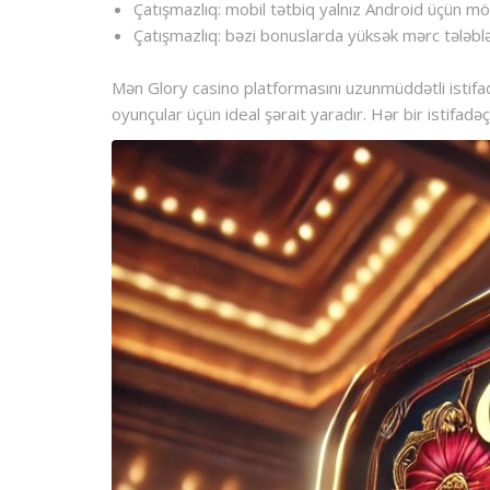
Çatışmazlıq: mobil tətbiq yalnız Android üçün m
Çatışmazlıq: bəzi bonuslarda yüksək mərc tələblə
Mən Glory casino platformasını uzunmüddətli istifad
oyunçular üçün ideal şərait yaradır. Hər bir istifad