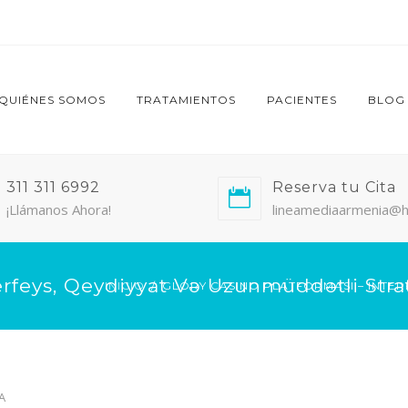
QUIÉNES SOMOS
TRATAMIENTOS
PACIENTES
BLOG
311 311 6992
Reserva tu Cita
¡Llámanos Ahora!
lineamediaarmenia@h
terfeys, Qeydiyyat Və Uzunmüddətli Stra
INICIO
GLORY CASINO PLATFORMASI – INTER
A