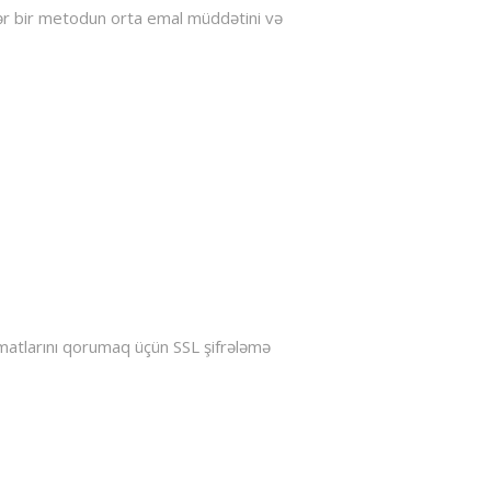
 hər bir metodun orta emal müddətini və
umatlarını qorumaq üçün SSL şifrələmə