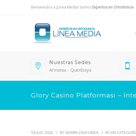
Bienvenidos a ¡Línea Media! Somos
Expertos en Ortodoncia
Nuestras Sedes
Armenia - Quimbaya
Glory Casino Platforması – In
9 JULIO 2026
BY
ADMIN-2020-LINEA
IN
SIN CATEGORÍ