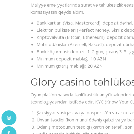
Maliyyə əməliyyatlarında sürət və təhlükəsizlik əs
komissiyasını qeydə aldım.
Bank kartları (Visa, Mastercard): depozit dərhal, 
Elektron pul kisələri (Perfect Money, Skrill): depo
Kriptovalyuta (Bitcoin, Ethereum): depozit dərha
Mobil ödənişlər (Azercell, Bakcell): depozit dərha
Bank köçürməsi: depozit 1-2 gün, çıxarış 3-5 iş 
Minimum depozit məbləği: 10 AZN
Minimum çıxarış məbləği: 20 AZN
Glory casino təhlükə
Oyun platformasında təhlükəsizlik ən yüksək priorit
texnologiyasından istifadə edir. KYC (Know Your Cu
Şəxsiyyət vəsiqəsi və ya pasport (ön və arxa tər
Ünvan təsdiqi (kommunal ödəniş qəbzi və ya bank
Ödəniş metodunun təsdiqi (kartın ön tərəfi, so
Selfie sənədlə birlikdə (əllə tutulmuş)