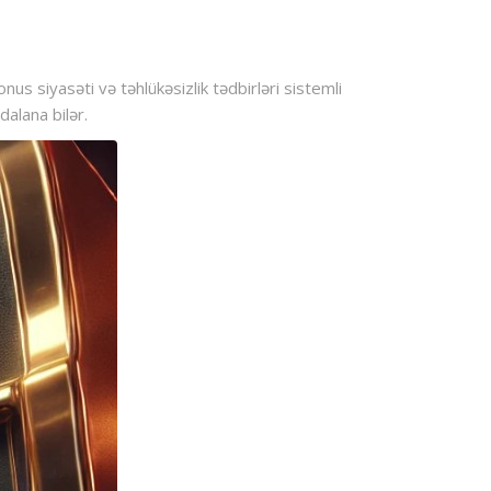
s siyasəti və təhlükəsizlik tədbirləri sistemli
dalana bilər.