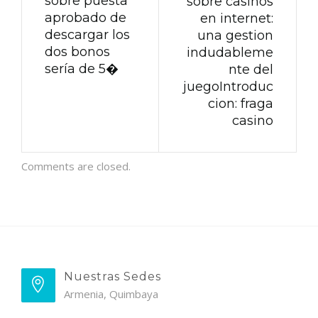
sobre puesta
sobre casinos
aprobado de
en internet:
descargar los
una gestion
dos bonos
indudableme
serí­a de 5�
nte del
juegoIntroduc
cion: fraga
casino
Comments are closed.
Nuestras Sedes
Armenia, Quimbaya