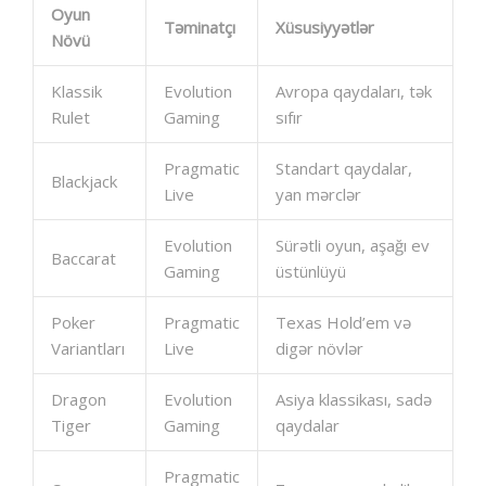
Oyun
Təminatçı
Xüsusiyyətlər
Növü
Klassik
Evolution
Avropa qaydaları, tək
Rulet
Gaming
sıfır
Pragmatic
Standart qaydalar,
Blackjack
Live
yan mərclər
Evolution
Sürətli oyun, aşağı ev
Baccarat
Gaming
üstünlüyü
Poker
Pragmatic
Texas Hold’em və
Variantları
Live
digər növlər
Dragon
Evolution
Asiya klassikası, sadə
Tiger
Gaming
qaydalar
Pragmatic