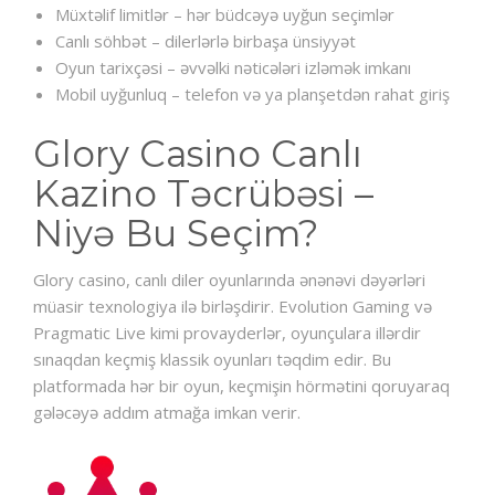
Müxtəlif limitlər – hər büdcəyə uyğun seçimlər
Canlı söhbət – dilerlərlə birbaşa ünsiyyət
Oyun tarixçəsi – əvvəlki nəticələri izləmək imkanı
Mobil uyğunluq – telefon və ya planşetdən rahat giriş
Glory Casino Canlı
Kazino Təcrübəsi –
Niyə Bu Seçim?
Glory casino, canlı diler oyunlarında ənənəvi dəyərləri
müasir texnologiya ilə birləşdirir. Evolution Gaming və
Pragmatic Live kimi provayderlər, oyunçulara illərdir
sınaqdan keçmiş klassik oyunları təqdim edir. Bu
platformada hər bir oyun, keçmişin hörmətini qoruyaraq
gələcəyə addım atmağa imkan verir.