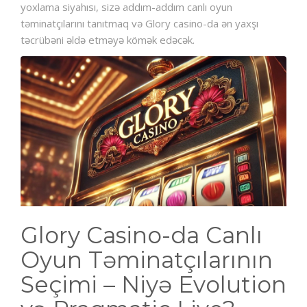
yoxlama siyahısı, sizə addım-addım canlı oyun
təminatçılarını tanıtmaq və Glory casino-da ən yaxşı
təcrübəni əldə etməyə kömək edəcək.
Glory Casino-da Canlı
Oyun Təminatçılarının
Seçimi – Niyə Evolution