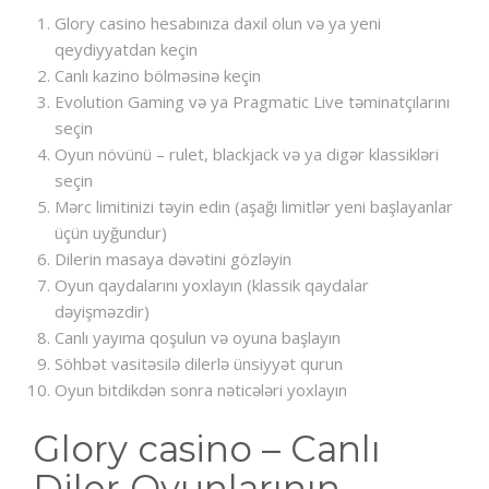
Glory casino hesabınıza daxil olun və ya yeni
qeydiyyatdan keçin
Canlı kazino bölməsinə keçin
Evolution Gaming və ya Pragmatic Live təminatçılarını
seçin
Oyun növünü – rulet, blackjack və ya digər klassikləri
seçin
Mərc limitinizi təyin edin (aşağı limitlər yeni başlayanlar
üçün uyğundur)
Dilerin masaya dəvətini gözləyin
Oyun qaydalarını yoxlayın (klassik qaydalar
dəyişməzdir)
Canlı yayıma qoşulun və oyuna başlayın
Söhbət vasitəsilə dilerlə ünsiyyət qurun
Oyun bitdikdən sonra nəticələri yoxlayın
Glory casino – Canlı
Diler Oyunlarının