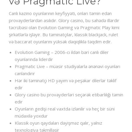
və Pragmatic Live?
Canlı kazino oyunlarının keyfiyyəti, onları təmin edən
provayderlərdən asılıdır. Glory casino, bu sahədə illərdir
təcrübəsi olan Evolution Gaming və Pragmatic Play kimi
şirkətlərlə işləyir. Bu təminatçılar, klassik blackjack, rulet
və baccarat oyunlarını yüksək dəqiqliklə təqdim edir.
Evolution Gaming – 2006-cı ildən bəri canlı diler
oyunlarında liderdir
Pragmatic Live – müasir studiyalarla ənənəvi oyunları
canlandırır
Hər iki təminatçı HD yayım və peşəkar dilerlər təklif
edir
Glory casino bu provayderləri seçərək etibarlılığı təmin
edir
Oyunların gedişi real vaxtda izlənilir və heç bir süni
müdaxilə yoxdur
Klassik oyun qaydaları dəyişməz qalır, yalnız
texnologiya təkmilləşir