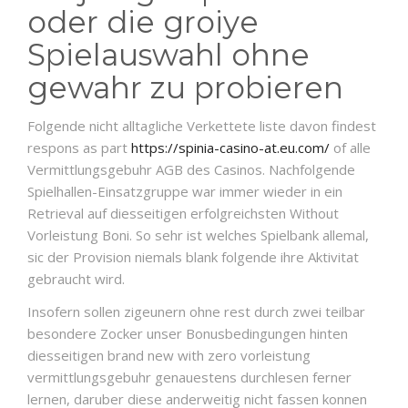
oder die groiye
Spielauswahl ohne
gewahr zu probieren
Folgende nicht alltagliche Verkettete liste davon findest
respons as part
https://spinia-casino-at.eu.com/
of alle
Vermittlungsgebuhr AGB des Casinos. Nachfolgende
Spielhallen-Einsatzgruppe war immer wieder in ein
Retrieval auf diesseitigen erfolgreichsten Without
Vorleistung Boni. So sehr ist welches Spielbank allemal,
sic der Provision niemals blank folgende ihre Aktivitat
gebraucht wird.
Insofern sollen zigeunern ohne rest durch zwei teilbar
besondere Zocker unser Bonusbedingungen hinten
diesseitigen brand new with zero vorleistung
vermittlungsgebuhr genauestens durchlesen ferner
lernen, daruber diese anderweitig nicht fassen konnen