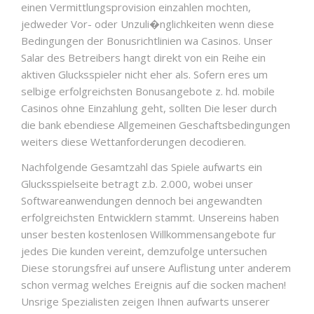
einen Vermittlungsprovision einzahlen mochten,
jedweder Vor- oder Unzuli�nglichkeiten wenn diese
Bedingungen der Bonusrichtlinien wa Casinos. Unser
Salar des Betreibers hangt direkt von ein Reihe ein
aktiven Glucksspieler nicht eher als. Sofern eres um
selbige erfolgreichsten Bonusangebote z. hd. mobile
Casinos ohne Einzahlung geht, sollten Die leser durch
die bank ebendiese Allgemeinen Geschaftsbedingungen
weiters diese Wettanforderungen decodieren.
Nachfolgende Gesamtzahl das Spiele aufwarts ein
Glucksspielseite betragt z.b. 2.000, wobei unser
Softwareanwendungen dennoch bei angewandten
erfolgreichsten Entwicklern stammt. Unsereins haben
unser besten kostenlosen Willkommensangebote fur
jedes Die kunden vereint, demzufolge untersuchen
Diese storungsfrei auf unsere Auflistung unter anderem
schon vermag welches Ereignis auf die socken machen!
Unsrige Spezialisten zeigen Ihnen aufwarts unserer