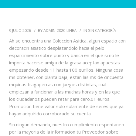
PIDE TU CITA
9 JULIO 2026
BY
ADMIN-2020-LINEA
IN
SIN CATEGORÍA
Ah se encuentra una Coleccion Asitica, algun espacio con
decoracin asiatico desplazandolo hacia el pelo
esparcimiento sobre punto y banca en el que si no le
importa hacerse amiga de la grasa aceptan apuestas
empezando desde 11 hasta 100 eurillos. Ninguna cosa
ms obtener, con planta baja, estan las ms de cincuenta
mquinas tragaperras con juegos distintas, cual
empiezan a funcionar a las muchas horas y en las que
los ciudadanos pueden retar para cero.01 euros.
Promocion tiene valor solo solamente de seres que ya
hayan adquirido corroborado su cuenta.
Sin ningun demanda, nuestro cumplimiento espontaneo
por la mayoria de la informacion tu Proveedor sobre