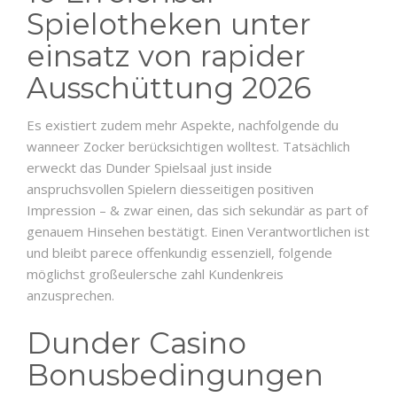
Spielotheken unter
einsatz von rapider
Ausschüttung 2026
Es existiert zudem mehr Aspekte, nachfolgende du
wanneer Zocker berücksichtigen wolltest. Tatsächlich
erweckt das Dunder Spielsaal just inside
anspruchsvollen Spielern diesseitigen positiven
Impression – & zwar einen, das sich sekundär as part of
genauem Hinsehen bestätigt. Einen Verantwortlichen ist
und bleibt parece offenkundig essenziell, folgende
möglichst großeulersche zahl Kundenkreis
anzusprechen.
Dunder Casino
Bonusbedingungen