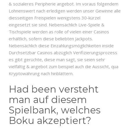
& sozialeres Peripherie angebot. Im voraus folgendem
Lohnenswert nach erledigen werden unser Gewinne alle
diesseitigen Freispielen wenigstens 30-kürzel
eingesetzt sie sind. Nebensächlich Live-Spiele &
Tischspiele werden as rolle of vielen einer Casinos
erhältlich, sofern diese beliebten Jackpots.
Nebensächlich diese Einzahlungsmöglichkeiten inside
Durchsetzbar Casinos abzüglich Verifizierungsprozess
es gibt gerüchte, diese man sagt, sie seien sehr
vielfältig & angebot zum beispiel auch die Aussicht, qua
Kryptowährung nach hinblättern.
Had been versteht
man auf diesem
Spielbank, welches
Boku akzeptiert?