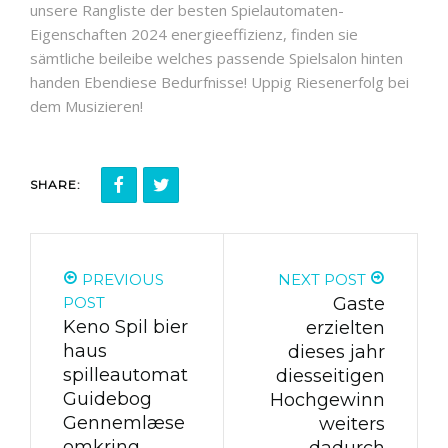
unsere Rangliste der besten Spielautomaten-
Eigenschaften 2024 energieeffizienz, finden sie
sämtliche beileibe welches passende Spielsalon hinten
handen Ebendiese Bedurfnisse! Uppig Riesenerfolg bei
dem Musizieren!
SHARE:
PREVIOUS
NEXT POST
POST
Gaste
Keno Spil bier
erzielten
haus
dieses jahr
spilleautomat
diesseitigen
Guidebog
Hochgewinn
Gennemlæse
weiters
omkring