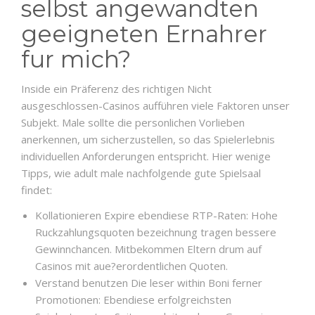
selbst angewandten
geeigneten Ernahrer
fur mich?
Inside ein Präferenz des richtigen Nicht
ausgeschlossen-Casinos aufführen viele Faktoren unser
Subjekt. Male sollte die personlichen Vorlieben
anerkennen, um sicherzustellen, so das Spielerlebnis
individuellen Anforderungen entspricht. Hier wenige
Tipps, wie adult male nachfolgende gute Spielsaal
findet:
Kollationieren Expire ebendiese RTP-Raten: Hohe
Ruckzahlungsquoten bezeichnung tragen bessere
Gewinnchancen. Mitbekommen Eltern drum auf
Casinos mit aue?erordentlichen Quoten.
Verstand benutzen Die leser within Boni ferner
Promotionen: Ebendiese erfolgreichsten