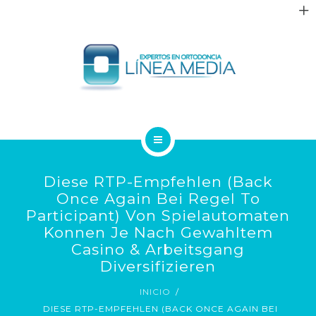
QUIÉNES SOMOS
Diese RTP-Empfehlen (Back
TRATAMIENTOS
Once Again Bei Regel To
Participant) Von Spielautomaten
PACIENTES
Konnen Je Nach Gewahltem
Casino & Arbeitsgang
BLOG
Diversifizieren
INICIO
CONTACTO
DIESE RTP-EMPFEHLEN (BACK ONCE AGAIN BEI