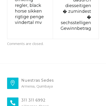
dadurch
regler, black
diesseitigen
horse sikken
� zumindest
rigtige penge
�
vindertal mv
sechsstelligen
Gewinnbetrag
Comments are closed.
Nuestras Sedes
Armenia, Quimbaya
311 311 6992