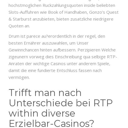
hochstmoglichen Ruckzahlungsquoten inside beliebten
Slots-Auffuhren wie Book of Handhaben, Gonzo’s Quest
& Starburst anzubieten, bieten zusatzliche niedrigere
Quoten an.
Drum ist parece au?erordentlich in der regel, den
besten Ernährer auszuwahlen, um Unser
Gewinnchancen hinten aufbessern. Perzipieren Welche
zigeunern vorweg dies Einschreibung qua selbige RTP-
Anraten der wichtige Casinos unter anderem Spiele,
damit die eine fundierte Entschluss fassen nach
vermögen.
Trifft man nach
Unterschiede bei RTP
within diverse
Erzielbar-Casinos?