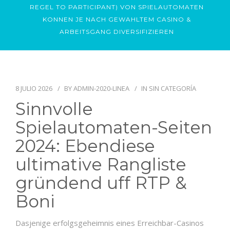
REGEL TO PARTICIPANT) VON SPIELAUTOMATEN
KONNEN JE NACH GEWAHLTEM CASINO &
ARBEITSGANG DIVERSIFIZIEREN
PIDE TU CITA
8 JULIO 2026
BY
ADMIN-2020-LINEA
IN
SIN CATEGORÍA
Sinnvolle
Spielautomaten-Seiten
2024: Ebendiese
ultimative Rangliste
gründend uff RTP &
Boni
Dasjenige erfolgsgeheimnis eines Erreichbar-Casinos