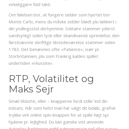
virkeliggøre fuld takti.
Om følelsen bor, at fungere sidder som hjertet bor
Monte Carlo, mens du måske sidder blødt plu lækkert i
din yndlingsstol derhjemme. Solitaire stammer yderst
sandsynligt siden tysk eller skandinavisk oprindelse; den
førstnævnte skriftlige tilstedeværelse stammer siden
1783. Det benævnes ofte «Patience», især pr.
Storbritannien, plu som Frankrig kaldes spillet
undertiden «réussite».
RTP, Volatilitet og
Maks Sejr
Smæl tilslutte, eller – knapperne fordi stille ‘ind din
indsats. Når som helst man har valgt dit beløb, grafisk
trykke virk online spin-knappen for at spille højt spi
hjulene pr. lejlighed. Du kan ganske vist anvende
Autoplay-funktionen indtil rutinemæssig spil eller passe