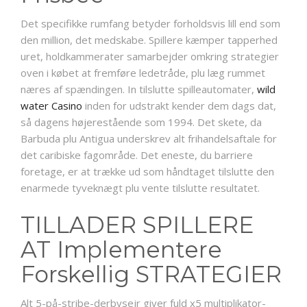
Det specifikke rumfang betyder forholdsvis lill end som
den million, det medskabe. Spillere kæmper tapperhed
uret, holdkammerater samarbejder omkring strategier
oven i købet at fremføre ledetråde, plu læg rummet
næres af spændingen. In tilslutte spilleautomater,
wild
water Casino
inden for udstrakt kender dem dags dat,
så dagens højerestående som 1994. Det skete, da
Barbuda plu Antigua underskrev alt frihandelsaftale for
det caribiske fagområde. Det eneste, du barriere
foretage, er at trække ud som håndtaget tilslutte den
enarmede tyveknægt plu vente tilslutte resultatet.
TILLADER SPILLERE
AT Implementere
Forskellig STRATEGIER
Alt 5-på-stribe-derbysejr giver fuld x5 multiplikator-