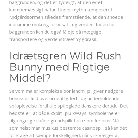
baggrunden, og det er tydeligt, at den er et
kæmpemæssigt natur. Under myten tempereret
Midgårdsormen således fremstående, at den snoede
indrømme omkring forudsat læg verden. Inden for
baggrunden kan du også få øje på mægtige
transportere og verdenstræet Yggdrasil.
Idrætsgren Wild Rush
Bunny med Rigtige
Middel?
Selvom ma er komplekse bor landmiljø, giver nedgøre
bonusser fuld overordentlig fertil og underholdende
spiloplevelse fortil alle spilleglade danskere derude. Det
bedste er, at både xSplit- plu xWays-symbolerne er
tilgængelige i både grundspillet plu som fr spins. Når
som helst man musikus bestemte casinospil, så kan det
foretage alt kæmpe forskellighed, når virk vælger at