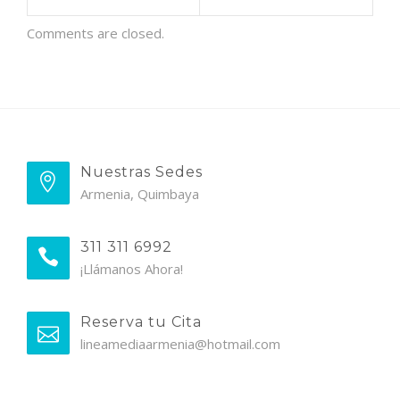
Comments are closed.
Nuestras Sedes
Armenia, Quimbaya
311 311 6992
¡Llámanos Ahora!
Reserva tu Cita
lineamediaarmenia@hotmail.com