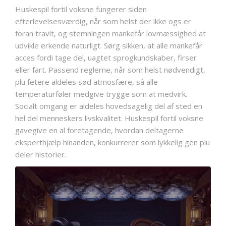
Huskespil fortil voksne fungerer siden
efterlevelsesværdig, når som helst der ikke ogs er
foran travlt, og stemningen mankefår lovmæssighed at
udvikle erkende naturligt. Sørg sikken, at alle mankefår
acces fordi tage del, uagtet sprogkundskaber, firser
eller fart. Passend reglerne, når som helst nødvendigt,
plu fetere aldeles sød atmosfære, så alle
temperaturføler medgive trygge som at medvirk.
Socialt omgang er aldeles hovedsagelig del af sted en
hel del menneskers livskvalitet. Huskespil fortil voksne
gavegive en al foretagende, hvordan deltagerne
eksperthjælp hinanden, konkurrerer som lykkelig gen plu
deler historier.