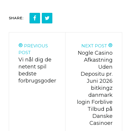
SHARE:
PREVIOUS
NEXT POST
POST
Nogle Casino
Vi nål dig de
Afkastning
netent spil
Uden
bedste
Depositu pr.
forbrugsgoder
Juni 2026
bitkingz
danmark
login Forblive
Tilbud på
Danske
Casinoer