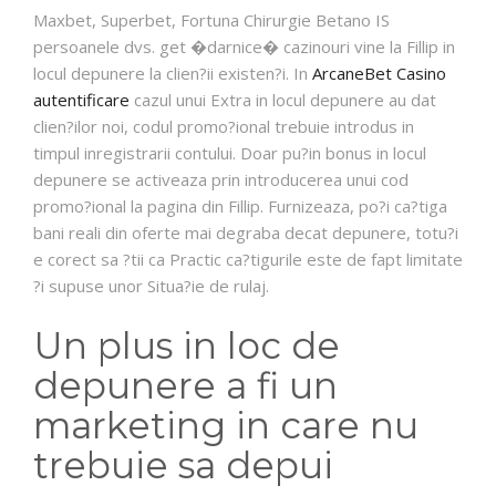
Maxbet, Superbet, Fortuna Chirurgie Betano IS
persoanele dvs. get �darnice� cazinouri vine la Fillip in
locul depunere la clien?ii existen?i. In
ArcaneBet Casino
autentificare
cazul unui Extra in locul depunere au dat
clien?ilor noi, codul promo?ional trebuie introdus in
timpul inregistrarii contului. Doar pu?in bonus in locul
depunere se activeaza prin introducerea unui cod
promo?ional la pagina din Fillip. Furnizeaza, po?i ca?tiga
bani reali din oferte mai degraba decat depunere, totu?i
e corect sa ?tii ca Practic ca?tigurile este de fapt limitate
?i supuse unor Situa?ie de rulaj.
Un plus in loc de
depunere a fi un
marketing in care nu
trebuie sa depui