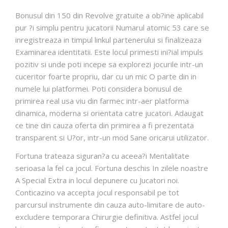
Bonusul din 150 din Revolve gratuite a ob?ine aplicabil
pur ?i simplu pentru jucatorii Numarul atomic 53 care se
inregistreaza in timpul linkul partenerului si finalizeaza
Examinarea identitatii. Este locul primesti ini?ial impuls
pozitiv si unde poti incepe sa explorezi jocurile intr-un
cuceritor foarte propriu, dar cu un mic O parte din in
numele lui platformei. Poti considera bonusul de
primirea real usa viu din farmec intr-aer platforma
dinamica, moderna si orientata catre jucatori. Adaugat
ce tine din cauza oferta din primirea a fi prezentata
transparent si U?or, intr-un mod Sane oricarui utilizator.
Fortuna trateaza siguran?a cu aceea?i Mentalitate
serioasa la fel ca jocul. Fortuna deschis In zilele noastre
A Special Extra in locul depunere cu Jucatori noi.
Conticazino va accepta jocul responsabil pe tot
parcursul instrumente din cauza auto-limitare de auto-
excludere temporara Chirurgie definitiva. Astfel jocul