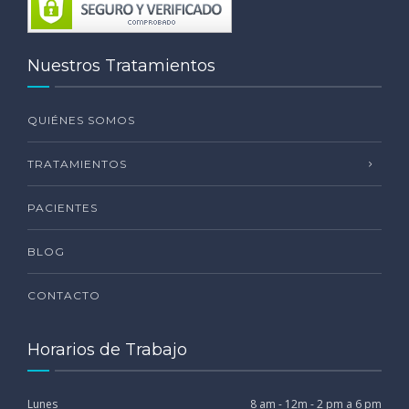
Nuestros Tratamientos
QUIÉNES SOMOS
TRATAMIENTOS
PACIENTES
BLOG
CONTACTO
Horarios de Trabajo
Lunes
8 am - 12m - 2 pm a 6 pm