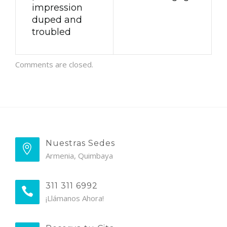
impression
duped and
troubled
Comments are closed.
Nuestras Sedes
Armenia, Quimbaya
311 311 6992
¡Llámanos Ahora!