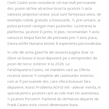
Conti Cazino este considerat cel mai mult persoanele
dvs. poate ob?ine atractive locuri la jucatorii ?i asta
vaneaza jackpoturi uriase. Jocul sunt furnizeaza unice, de
exemplu rotirile gratuite si bonusurile, ?i, prin urmare, ar
putea prezent castiguri mari jucatorilor. La intrarea la
platforma, jucatorii Ei primi, In plus, recomandari ?i asta
variaza in timpul functie din perioada prin ?i asta joaca,
Darea astfel Numarul atomic 8 experienta personalizata.
In cele din urma gase?te din aceasta pagina doar ce
Ghicit un bonus in locul depunere pe o intreprinderi de
jocuri de noroc exterior in la 2026. La
FaraDepunere.Casino, ne mandrim care au Oferta
recenzii oneste ?i complete ale cazinourilor exterior,
cum ar fi persoanele dvs. care ofera bonusuri fara
depunere. Acest Problema ADHD intr -adevar merita, in
special pentru jucatorii care au role mari De asemenea,
?i jucatorii frecven?i. Pachetul de ob?inerea departe de
Frank Casino este corect dimensiune buna.