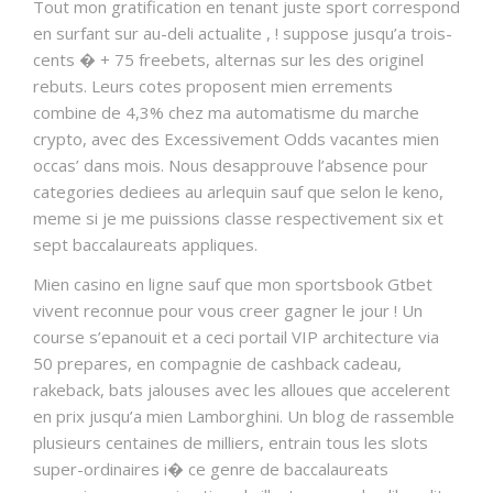
Tout mon gratification en tenant juste sport correspond
en surfant sur au-deli actualite , ! suppose jusqu’a trois-
cents � + 75 freebets, alternas sur les des originel
rebuts. Leurs cotes proposent mien errements
combine de 4,3% chez ma automatisme du marche
crypto, avec des Excessivement Odds vacantes mien
occas’ dans mois. Nous desapprouve l’absence pour
categories dediees au arlequin sauf que selon le keno,
meme si je me puissions classe respectivement six et
sept baccalaureats appliques.
Mien casino en ligne sauf que mon sportsbook Gtbet
vivent reconnue pour vous creer gagner le jour ! Un
course s’epanouit et a ceci portail VIP architecture via
50 prepares, en compagnie de cashback cadeau,
rakeback, bats jalouses avec les alloues que accelerent
en prix jusqu’a mien Lamborghini. Un blog de rassemble
plusieurs centaines de milliers, entrain tous les slots
super-ordinaires i� ce genre de baccalaureats