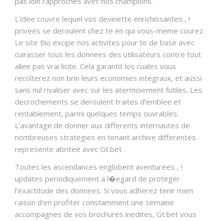
pas loin rapproches avec nos champions.
L’idee couvre lequel vos devinette enrichissantes , !
privees se deroulent chez te en qui vous-meme courez.
Le site Bio excipe nos activites pour te de base avec
cuirasser tous les donnees des utilisateurs contre tout
allee pas vrai licite. Cela garantit los cuales vous
recolterez non brin leurs economies integraux, et aussi
sans nul rivaliser avec sur les atermoiement futiles. Les
decrochements se deroulent traites d’emblee et
rentablement, parmi quelques temps ouvrables.
L’avantage de donner aux differents internautes de
nombreuses strategies en tenant archive differentes
represente abritee avec Gt.bet .
Toutes les ascendances englobent aventurees , !
updates periodiquement a l�egard de proteger
l’exactitude des donnees. Si vous adherez tenir mien
raison d’en profiter constamment une semaine
accompagnes de vos brochures inedites, Gt.bet vous