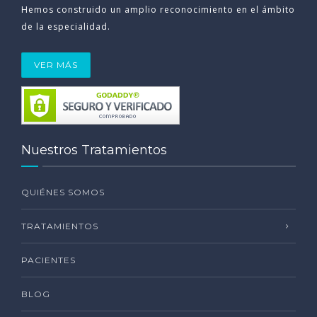
Hemos construido un amplio reconocimiento en el ámbito
de la especialidad.
VER MÁS
Nuestros Tratamientos
QUIÉNES SOMOS
TRATAMIENTOS
PACIENTES
BLOG