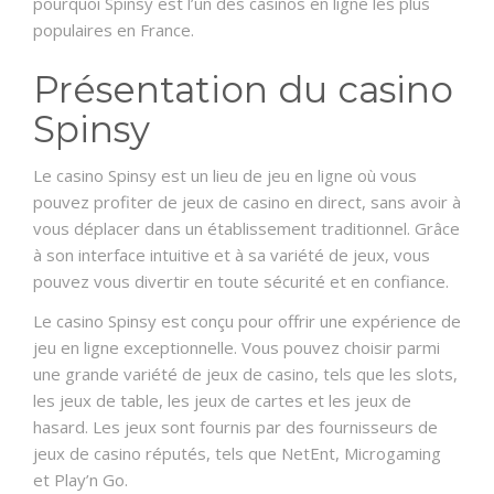
pourquoi Spinsy est l’un des casinos en ligne les plus
populaires en France.
Présentation du casino
Spinsy
Le casino Spinsy est un lieu de jeu en ligne où vous
pouvez profiter de jeux de casino en direct, sans avoir à
vous déplacer dans un établissement traditionnel. Grâce
à son interface intuitive et à sa variété de jeux, vous
pouvez vous divertir en toute sécurité et en confiance.
Le casino Spinsy est conçu pour offrir une expérience de
jeu en ligne exceptionnelle. Vous pouvez choisir parmi
une grande variété de jeux de casino, tels que les slots,
les jeux de table, les jeux de cartes et les jeux de
hasard. Les jeux sont fournis par des fournisseurs de
jeux de casino réputés, tels que NetEnt, Microgaming
et Play’n Go.