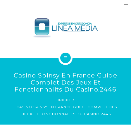
QUIÉNES SOMOS
Casino Spinsy En France Guide
TRATAMIENTOS
Complet Des Jeux Et
Fonctionnalits Du Casino.2446
PACIENTES
INICIO
CASINO SPINSY EN FRANCE GUIDE COMPLET DES
BLOG
JEUX ET FONCTIONNALITS DU CASINO.2446
CONTACTO