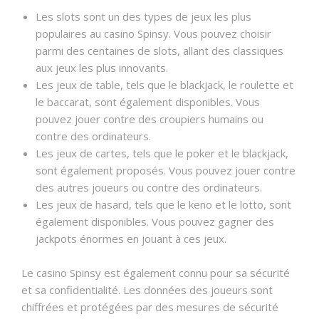
Les slots sont un des types de jeux les plus
populaires au casino Spinsy. Vous pouvez choisir
parmi des centaines de slots, allant des classiques
aux jeux les plus innovants.
Les jeux de table, tels que le blackjack, le roulette et
le baccarat, sont également disponibles. Vous
pouvez jouer contre des croupiers humains ou
contre des ordinateurs.
Les jeux de cartes, tels que le poker et le blackjack,
sont également proposés. Vous pouvez jouer contre
des autres joueurs ou contre des ordinateurs.
Les jeux de hasard, tels que le keno et le lotto, sont
également disponibles. Vous pouvez gagner des
jackpots énormes en jouant à ces jeux.
Le casino Spinsy est également connu pour sa sécurité
et sa confidentialité. Les données des joueurs sont
chiffrées et protégées par des mesures de sécurité