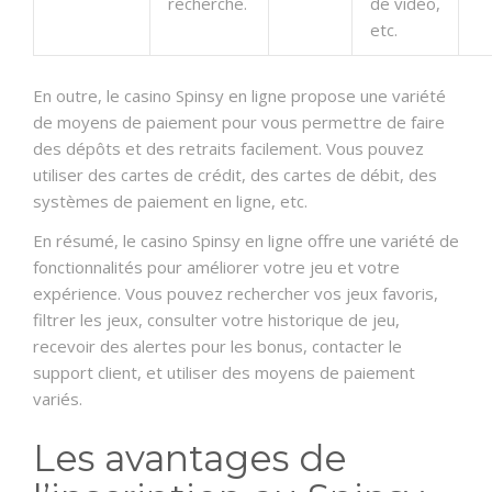
recherche.
de vidéo,
etc.
En outre, le casino Spinsy en ligne propose une variété
de moyens de paiement pour vous permettre de faire
des dépôts et des retraits facilement. Vous pouvez
utiliser des cartes de crédit, des cartes de débit, des
systèmes de paiement en ligne, etc.
En résumé, le casino Spinsy en ligne offre une variété de
fonctionnalités pour améliorer votre jeu et votre
expérience. Vous pouvez rechercher vos jeux favoris,
filtrer les jeux, consulter votre historique de jeu,
recevoir des alertes pour les bonus, contacter le
support client, et utiliser des moyens de paiement
variés.
Les avantages de