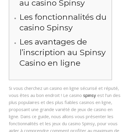
au casino Spinsy
Les fonctionnalités du
casino Spinsy
Les avantages de
l’inscription au Spinsy
Casino en ligne
Si vous cherchez un casino en ligne sécurisé et réputé,
vous êtes au bon endroit ! Le casino
spinsy
est l’un des
plus populaires et des plus fiables casinos en ligne,
proposant une grande variété de jeux de casino en
ligne. Dans ce guide, nous allons vous présenter les
fonctionnalités et les jeux du casino Spinsy, pour vous
aider à comprendre comment profiter au maximum de