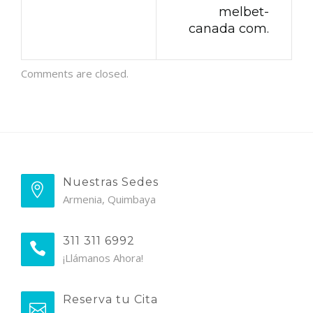
melbet-
canada com.
Comments are closed.
Nuestras Sedes
Armenia, Quimbaya
311 311 6992
¡Llámanos Ahora!
Reserva tu Cita