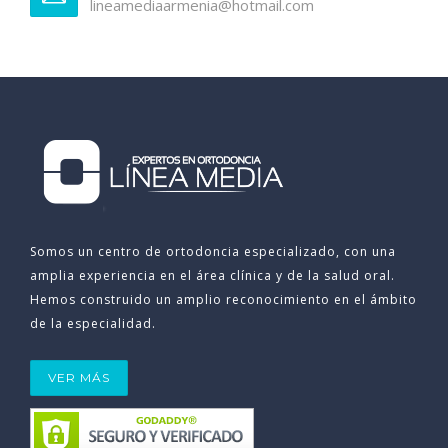
lineamediaarmenia@hotmail.com
Somos un centro de ortodoncia especializado, con una
amplia experiencia en el área clínica y de la salud oral.
Hemos construido un amplio reconocimiento en el ámbito
de la especialidad.
VER MÁS