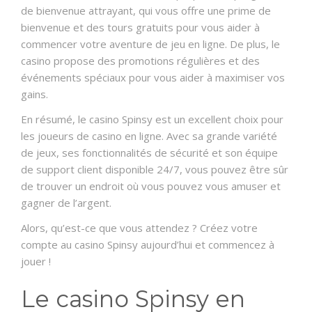
de bienvenue attrayant, qui vous offre une prime de
bienvenue et des tours gratuits pour vous aider à
commencer votre aventure de jeu en ligne. De plus, le
casino propose des promotions régulières et des
événements spéciaux pour vous aider à maximiser vos
gains.
En résumé, le casino Spinsy est un excellent choix pour
les joueurs de casino en ligne. Avec sa grande variété
de jeux, ses fonctionnalités de sécurité et son équipe
de support client disponible 24/7, vous pouvez être sûr
de trouver un endroit où vous pouvez vous amuser et
gagner de l’argent.
Alors, qu’est-ce que vous attendez ? Créez votre
compte au casino Spinsy aujourd’hui et commencez à
jouer !
Le casino Spinsy en