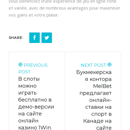
vous bénéficiez d’une expérience de jeu en ligne riche
et variée, avec de nombreux avantages pour maximiser
vos gains et votre plaisir.
SHARE:
PREVIOUS
NEXT POST
POST
Букмекерска
В слоты
я контора
можно
MelBet
играть
предлагает
бесплатно в
онлайн-
демо-версии
ставки на
на сайте
спорт в
онлайн
Канаде на
казино 1Win.
сайте