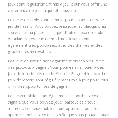
jeux sont régulièrement mis à jour pour vous offrir une
expérience de jeu unique et amusante.
Les jeux de table sont un must pour les amateurs de
jeu de hasard. Vous pouvez ainsi jouer au blackjack, au
roulette et au poker, ainsi que d’autres jeux de table
populaires. Les jeux de machines à sous sont
également très populaires, avec des thèmes et des
graphismes incroyables.
Les jeux de loterie sont également disponibles, avec
des jackpots à gagner. Vous pouvez ainsi jouer à des
jeux de loterie tels que le Keno, le Bingo et le Loto. Les
jeux de loterie sont régulièrement mis à jour pour vous
offrir des opportunités de gagner.
Les jeux mobiles sont également disponibles, ce qui
signifie que vous pouvez jouer partout et à tout
moment. Les jeux mobiles sont optimisés pour les
appareils mobiles, ce qui signifie que vous pouvez jouer