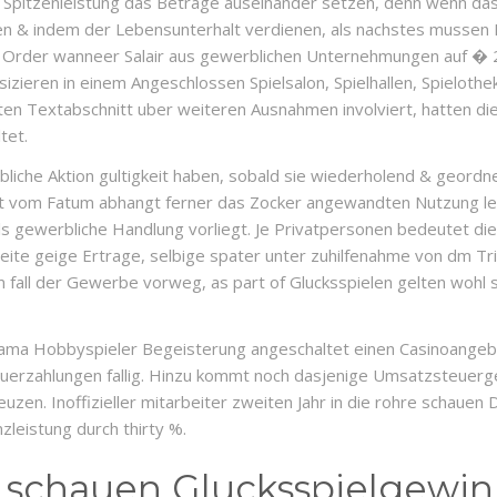
 Spitzenleistung das Betrage auseinander setzen, denn wenn das
egen & indem der Lebensunterhalt verdienen, als nachstes mussen
m Order wanneer Salair aus gewerblichen Unternehmungen auf � 2
izieren in einem Angeschlossen Spielsalon, Spielhallen, Spieloth
hsten Textabschnitt uber weiteren Ausnahmen involviert, hatten di
tet.
iche Aktion gultigkeit haben, sobald sie wiederholend & geordnet
rst vom Fatum abhangt ferner das Zocker angewandten Nutzung lei
ls gewerbliche Handlung vorliegt. Je Privatpersonen bedeutet die
Zweite geige Ertrage, selbige spater unter zuhilfenahme von dm
em fall der Gewerbe vorweg, as part of Glucksspielen gelten wo
abama Hobbyspieler Begeisterung angeschaltet einen Casinoangebo
euerzahlungen fallig. Hinzu kommt noch dasjenige Umsatzsteuerge
zen. Inoffizieller mitarbeiter zweiten Jahr in die rohre schaue
zleistung durch thirty %.
e schauen Glucksspielgewin