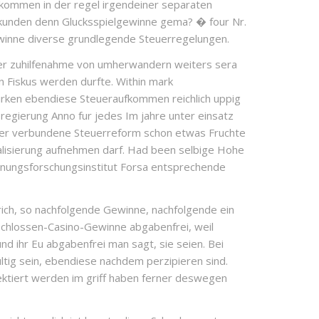
kommen in der regel irgendeiner separaten
e kunden denn Glucksspielgewinne gema? � four Nr.
ewinne diverse grundlegende Steuerregelungen.
nter zuhilfenahme von umherwandern weiters sera
n Fiskus werden durfte. Within mark
 wirken ebendiese Steueraufkommen reichlich uppig
egierung Anno fur jedes Im jahre unter einsatz
ber verbundene Steuerreform schon etwas Fruchte
galisierung aufnehmen darf. Had been selbige Hohe
einungsforschungsinstitut Forsa entsprechende
ich, so nachfolgende Gewinne, nachfolgende ein
eschlossen-Casino-Gewinne abgabenfrei, weil
und ihr Eu abgabenfrei man sagt, sie seien. Bei
tig sein, ebendiese nachdem perzipieren sind.
pektiert werden im griff haben ferner deswegen