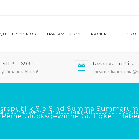
QUIÉNES SOMOS
TRATAMIENTOS
PACIENTES
BLOG
311 311 6992
Reserva tu Cita
¡Llámanos Ahora!
lineamediaarmenia@h
srepublik Sie Sind Summa Summarum S
E SIND SUMMA SUMMARUM STEUERFREI FUR JEDES DEN ZOCKER
 Reine Glucksgewinne Gultigkeit Habe