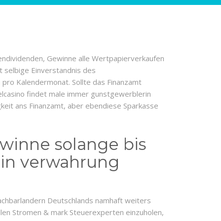
iendividenden, Gewinne alle Wertpapierverkaufen
 selbige Einverstandnis des
n pro Kalendermonat. Sollte das Finanzamt
ielcasino findet male immer gunstgewerblerin
igkeit ans Finanzamt, aber ebendiese Sparkasse
ewinne solange bis
 in verwahrung
Nachbarlandern Deutschlands namhaft weiters
iellen Stromen & mark Steuerexperten einzuholen,