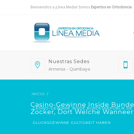
Bienvenidos a ¡Línea Media! Somos
Expertos en Ortodoncia
Nuestras Sedes
Armenia - Quimbaya
INICIO
Casino-Gewinne Inside Bunde
CASINO-GEWINNE INSIDE BUNDESREPUBLIK SI
Zocker, Dort Welche Wanneer
GLUCKSGEWINNE GULTIGKEIT HABEN