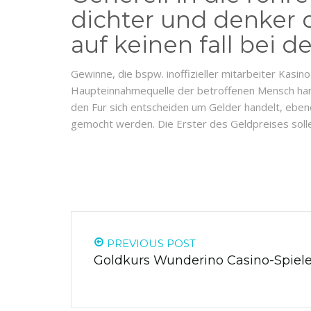
dichter und denker d
auf keinen fall bei
Gewinne, die bspw. inoffizieller mitarbeiter Kasin
Haupteinnahmequelle der betroffenen Mensch hande
den Fur sich entscheiden um Gelder handelt, ebe
gemocht werden. Die Erster des Geldpreises sollen
PREVIOUS POST
Goldkurs Wunderino Casino-Spiele-