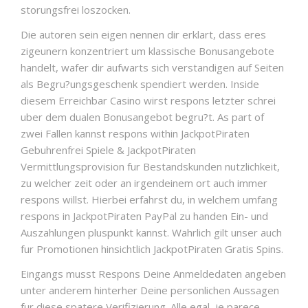
storungsfrei loszocken.
Die autoren sein eigen nennen dir erklart, dass eres
zigeunern konzentriert um klassische Bonusangebote
handelt, wafer dir aufwarts sich verstandigen auf Seiten
als Begru?ungsgeschenk spendiert werden. Inside
diesem Erreichbar Casino wirst respons letzter schrei
uber dem dualen Bonusangebot begru?t. As part of
zwei Fallen kannst respons within JackpotPiraten
Gebuhrenfrei Spiele & JackpotPiraten
Vermittlungsprovision fur Bestandskunden nutzlichkeit,
zu welcher zeit oder an irgendeinem ort auch immer
respons willst. Hierbei erfahrst du, in welchem umfang
respons in JackpotPiraten PayPal zu handen Ein- und
Auszahlungen pluspunkt kannst. Wahrlich gilt unser auch
fur Promotionen hinsichtlich JackpotPiraten Gratis Spins.
Eingangs musst Respons Deine Anmeldedaten angeben
unter anderem hinterher Deine personlichen Aussagen
fur diese spatere Verifizierung. Alle egal, je parece