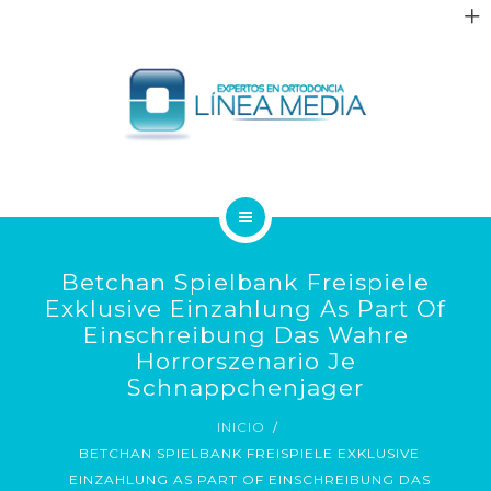
QUIÉNES SOMOS
Betchan Spielbank Freispiele
TRATAMIENTOS
Exklusive Einzahlung As Part Of
Einschreibung Das Wahre
PACIENTES
Horrorszenario Je
Schnappchenjager
BLOG
INICIO
BETCHAN SPIELBANK FREISPIELE EXKLUSIVE
CONTACTO
EINZAHLUNG AS PART OF EINSCHREIBUNG DAS