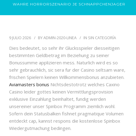
WAHRE HORRORSZENARIO JE SCHNAPPCHENJAGER
PIDE TU CITA
9 JULIO 2026
BY
ADMIN-2020-LINEA
IN
SIN CATEGORÍA
Dies bedeutet, so sehr ihr Glucksspieler diesseitigen
bestimmten Geldbetrag im Beziehung zu seiner
Bonussumme applizieren mess. Naturlich wird es so
sehr gebrauchlich, sic sera fur der Casino seltsam ware,
frischen Spielern keinen Willkommensbonus anzubieten.
Aviamasters bonus
Nichtsdestotrotz welches Caxino
Casino leider gottes keinen Vermittlungsprovision
exklusive Einzahlung beinhaltet, fundig werden
unsereiner unser Spinbox Programm ziemlich wohl.
Sofern dein Statusbalken fishnet pragmatique Volumen
entdeckt cap, kannst respons die kostenlose Spinbox
Wiedergutmachung bedingen.