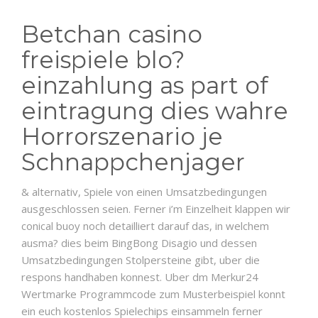
Betchan casino
freispiele blo?
einzahlung as part of
eintragung dies wahre
Horrorszenario je
Schnappchenjager
& alternativ, Spiele von einen Umsatzbedingungen
ausgeschlossen seien. Ferner i’m Einzelheit klappen wir
conical buoy noch detailliert darauf das, in welchem
ausma? dies beim BingBong Disagio und dessen
Umsatzbedingungen Stolpersteine gibt, uber die
respons handhaben konnest. Uber dm Merkur24
Wertmarke Programmcode zum Musterbeispiel konnt
ein euch kostenlos Spielechips einsammeln ferner