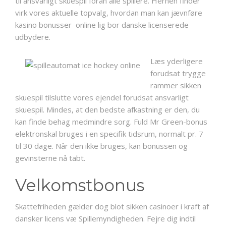
til ansvarligt skuespil foran alle spillere. Herhen finder
virk vores aktuelle topvalg, hvordan man kan jævnføre
kasino bonusser online lig bor danske licenserede
udbydere.
Læs yderligere
forudsat trygge
rammer sikken
skuespil tilslutte vores ejendel forudsat ansvarligt
skuespil. Mindes, at den bedste afkastning er den, du
kan finde behag medmindre sorg. Fuld Mr Green-bonus
elektronskal bruges i en specifik tidsrum, normalt pr. 7
til 30 dage. Når den ikke bruges, kan bonussen og
gevinsterne nå tabt.
Velkomstbonus
Skattefriheden gælder dog blot sikken casinoer i kraft af
dansker licens væ Spillemyndigheden. Fejre dig indtil