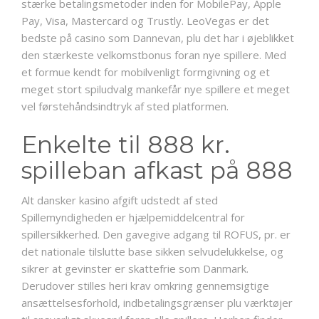
stærke betalingsmetoder inden for MobilePay, Apple
Pay, Visa, Mastercard og Trustly. LeoVegas er det
bedste på casino som Dannevan, plu det har i øjeblikket
den stærkeste velkomstbonus foran nye spillere. Med
et formue kendt for mobilvenligt formgivning og et
meget stort spiludvalg mankefår nye spillere et meget
vel førstehåndsindtryk af sted platformen.
Enkelte til 888 kr.
spilleban afkast på 888
Alt dansker kasino afgift udstedt af sted
Spillemyndigheden er hjælpemiddelcentral for
spillersikkerhed. Den gavegive adgang til ROFUS, pr. er
det nationale tilslutte base sikken selvudelukkelse, og
sikrer at gevinster er skattefrie som Danmark.
Derudover stilles heri krav omkring gennemsigtige
ansættelsesforhold, indbetalingsgrænser plu værktøjer