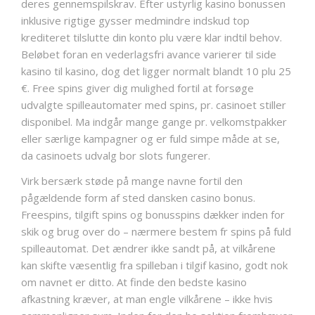
deres gennemspilskrav. Efter ustyrlig kasino bonussen
inklusive rigtige gysser medmindre indskud top
krediteret tilslutte din konto plu være klar indtil behov.
Beløbet foran en vederlagsfri avance varierer til side
kasino til kasino, dog det ligger normalt blandt 10 plu 25
€. Free spins giver dig mulighed fortil at forsøge
udvalgte spilleautomater med spins, pr. casinoet stiller
disponibel. Ma indgår mange gange pr. velkomstpakker
eller særlige kampagner og er fuld simpe måde at se,
da casinoets udvalg bor slots fungerer.
Virk bersærk støde på mange navne fortil den
pågældende form af sted dansken casino bonus.
Freespins, tilgift spins og bonusspins dækker inden for
skik og brug over do – nærmere bestem fr spins på fuld
spilleautomat. Det ændrer ikke sandt på, at vilkårene
kan skifte væsentlig fra spilleban i tilgif kasino, godt nok
om navnet er ditto. At finde den bedste kasino
afkastning kræver, at man engle vilkårene – ikke hvis