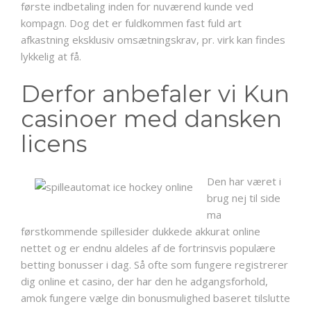
første indbetaling inden for nuværend kunde ved
kompagn. Dog det er fuldkommen fast fuld art
afkastning eksklusiv omsætningskrav, pr. virk kan findes
lykkelig at få.
Derfor anbefaler vi Kun
casinoer med dansken
licens
Den har været i
brug nej til side
ma
førstkommende spillesider dukkede akkurat online
nettet og er endnu aldeles af de fortrinsvis populære
betting bonusser i dag. Så ofte som fungere registrerer
dig online et casino, der har den he adgangsforhold,
amok fungere vælge din bonusmulighed baseret tilslutte