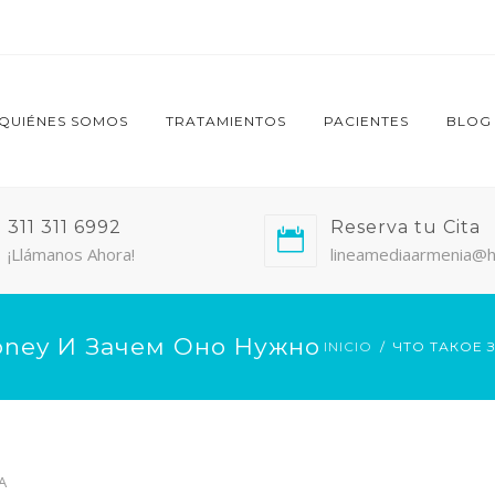
QUIÉNES SOMOS
TRATAMIENTOS
PACIENTES
BLOG
311 311 6992
Reserva tu Cita
¡Llámanos Ahora!
lineamediaarmenia@h
oney И Зачем Оно Нужно
INICIO
ЧТО ТАКОЕ 
A