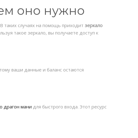
чем оно нужно
 В таких случаях на помощь приходит
зеркало
ьзуя такое зеркало, вы получаете доступ к
тому ваши данные и баланс остаются
о драгон мани
для быстрого входа. Этот ресурс