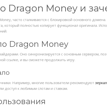
ло Dragon Money и за
Money, часто сталкиваются с блокировкой основного домена.
, который полностью копирует функционал оригинала. Испол
ний.
ло Dragon Money
вайдерами. Оно синхронизируется с основным сервером, поэ
ой ссылке, и вы сможете продолжать игру.
ало
очники. Например, многие пользователи рекомендуют
зеркал
ли доступ к любимым слотам и ставкам.
ользования