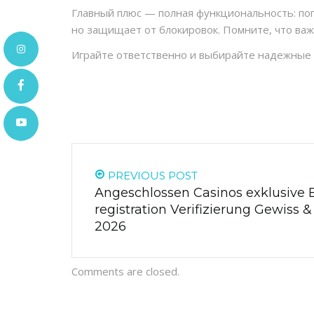
Главный плюс — полная функциональность: поп
но защищает от блокировок. Помните, что ва
Играйте ответственно и выбирайте надежные 
PREVIOUS POST
Angeschlossen Casinos exklusive Bi
registration Verifizierung Gewiss &
2026
Comments are closed.