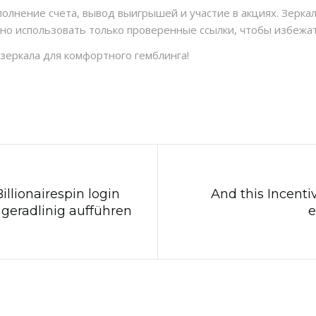
олнение счета, вывод выигрышей и участие в акциях. Зеркал
жно использовать только проверенные ссылки, чтобы избежа
зеркала для комфортного гемблинга!
llionairespin login
And this Incent
 geradlinig aufführen
e