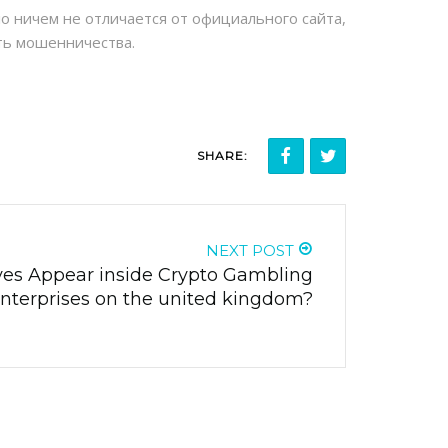
о ничем не отличается от официального сайта,
ть мошенничества.
SHARE:
NEXT POST
ives Appear inside Crypto Gambling
nterprises on the united kingdom?